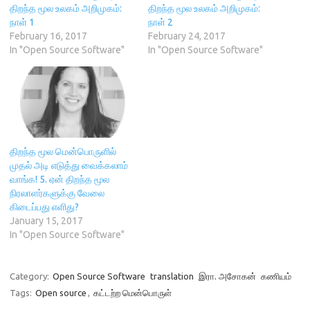
i
n
d
w
திறந்த மூல உலகம் அறிமுகம்:
திறந்த மூல உலகம் அறிமுகம்:
n
d
o
i
d
o
w
n
நாள் 1
நாள் 2
o
w
)
d
February 16, 2017
February 24, 2017
w
)
o
)
w
In "Open Source Software"
In "Open Source Software"
)
திறந்த மூல மென்பொருளில்
முதல் அடி எடுத்து வைக்கலாம்
வாங்க! 5. ஏன் திறந்த மூல
நிரலாளர்களுக்கு வேலை
கிடைப்பது எளிது?
January 15, 2017
In "Open Source Software"
Category:
Open Source Software
translation
இரா. அசோகன்
கணியம்
Tags:
Open source
,
கட்டற்ற மென்பொருள்