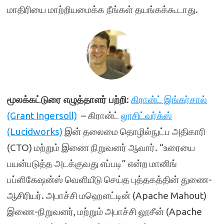
மாதிரியை மாற்றியமைக்க நீங்கள் தயங்கக்கூடாது.
மூலக்கட்டுரை எழுத்தாளர் பற்றி
:
கிரான்ட் இங்கர்சால்
(Grant Ingersoll)
– கிரான்ட்
லூசிட்வர்க்ஸ்
(Lucidworks)
இன் தலைமை தொழில்நுட்ப அதிகாரி
(CTO) மற்றும் இணை நிறுவனர் ஆவார். “உரையை
பயன்படுத்த அடக்குவது எப்படி” என்ற மானிங்
பப்ளிகேஷன்ஸ் வெளியீடு செய்த புத்தகத்தின் துணை-
ஆசிரியர். அபாச்சி மஹௌட்டின் (Apache Mahout)
இணை-நிறுவனர், மற்றும் அபாச்சி லூசீன் (Apache