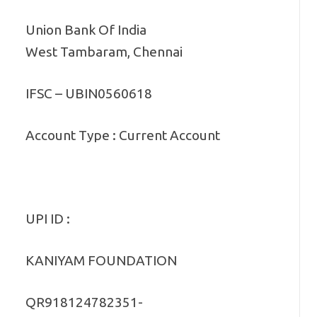
Union Bank Of India
West Tambaram, Chennai
IFSC – UBIN0560618
Account Type : Current Account
UPI ID :
KANIYAM FOUNDATION
QR918124782351-