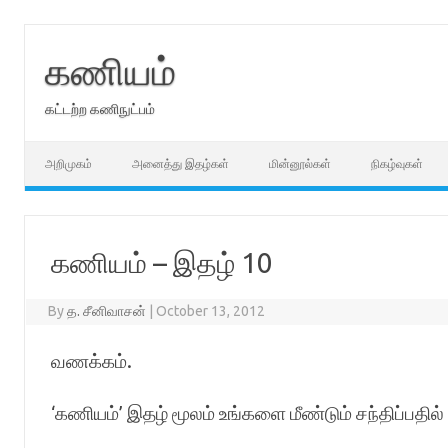
Skip
to
content
கணியம்
கட்டற்ற கணிநுட்பம்
அறிமுகம்
அனைத்து இதழ்கள்
மின்னூல்கள்
நிகழ்வுகள்
கணியம் – இதழ் 10
By
த. சீனிவாசன்
|
October 13, 2012
வணக்கம்.
‘கணியம்’ இதழ் மூலம் உங்களை மீண்டும் சந்திப்பதில