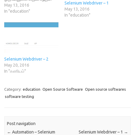
n
e
w
n
Selenium Webdriver – 1
இதைக் கொண்டு Testing
May 13, 2016
e
w
w
n
May 13, 2016
w
w
i
e
துறையில் உள்ளவர்கள் மிகவும்
In "education"
w
i
n
w
In "education"
சுலபமாக அவர்களுடைய
i
n
d
w
n
d
o
i
வேலைகளைச் செய்துவிட
d
o
w
n
முடியும். இதைப் பற்றிக்
o
w
)
d
w
)
o
கற்றுக்கொள்வதற்கு முன்னர்
)
w
)
முதலில் நாம் browser,
automation, tool எனும்
ஒவ்வொரு வார்த்தையைப்
Selenium Webdriver – 2
பற்றியும் தெளிவாகப் புரிந்து
May 20, 2016
கொள்ள வேண்டும். இதற்கு
In "கணியம்"
பின்வரும் கதையைப் படிக்கவும்.
…
Category:
education
Open Source Software
Open source softwares
software testing
Post navigation
←
Automation – Selenium
Selenium Webdriver – 1
→