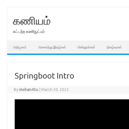
Skip
to
content
கணியம்
கட்டற்ற கணிநுட்பம்
அறிமுகம்
அனைத்து இதழ்கள்
மின்னூல்கள்
நிகழ்வுகள்
Springboot Intro
By
mohan43u
|
March 30, 2025