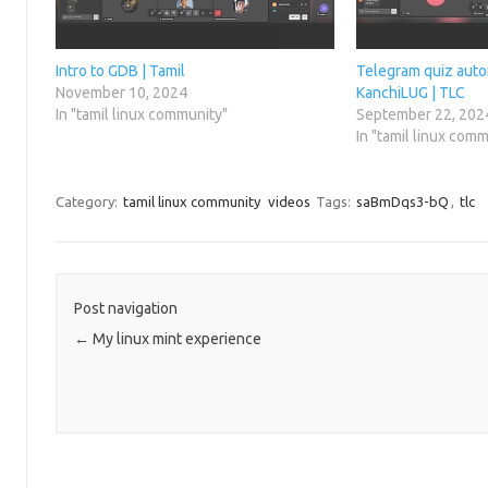
w
i
n
w
i
n
d
w
n
d
o
i
d
o
w
n
o
w
)
d
Intro to GDB | Tamil
Telegram quiz auto
w
)
o
November 10, 2024
KanchiLUG | TLC
)
w
)
In "tamil linux community"
September 22, 202
In "tamil linux com
Category:
tamil linux community
videos
Tags:
saBmDqs3-bQ
,
tlc
Post navigation
←
My linux mint experience