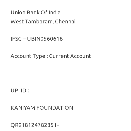
Union Bank Of India
West Tambaram, Chennai
IFSC – UBIN0560618
Account Type : Current Account
UPI ID :
KANIYAM FOUNDATION
QR918124782351-