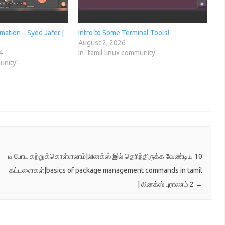
mation – Syed Jafer |
Intro to Some Terminal Tools!
August 2, 2026
4
In "tamil linux community"
munity"
டீ போட கற்றுக்கொள்ளலாம்|லினக்ஸ் இல் தெரிந்திருக்க வேண்டிய 10
கட்டளைகள்|basics of package management commands in tamil
| லினக்ஸ் புராணம் 2
→