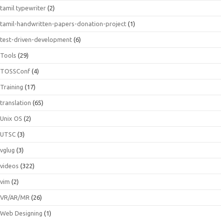
tamil typewriter
(2)
tamil-handwritten-papers-donation-project
(1)
test-driven-development
(6)
Tools
(29)
TOSSConf
(4)
Training
(17)
translation
(65)
Unix OS
(2)
UTSC
(3)
vglug
(3)
videos
(322)
vim
(2)
VR/AR/MR
(26)
Web Designing
(1)