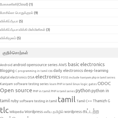
மேககணினி(Cloud)
(1)
மோசில்லா பொதுக்குரல்
(9)
விக்கிப்பீடியா
(5)
விக்கிப்பீடியா:விக்கி மின்மினிகள்
(3)
விக்கிமூலம்
(5)
குறிச்சொற்கள்
basic electronics
AWS
android opensource series
Android
daily electronics
deep-learning
Blogging
css
C programming in tamil
electronics
DSA
digital electronics
include
FOSS
kaniyam php in tamil seires
ODOC
Kaniyam software testing series
linux
logic gates
learn PHP in tamil
Open source
python
python in
PHP in tamil
PHP in tamil series
tamil
tamil
ruby
Tamil C++
Thamizh G
software testing in tamil
tlc
கட்டற்ற
Wordpress
எளிய தமிழில் wordpress
Wikipedia