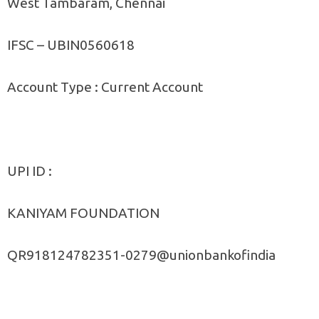
West Tambaram, Chennai
IFSC – UBIN0560618
Account Type : Current Account
UPI ID :
KANIYAM FOUNDATION
QR918124782351-0279@unionbankofindia