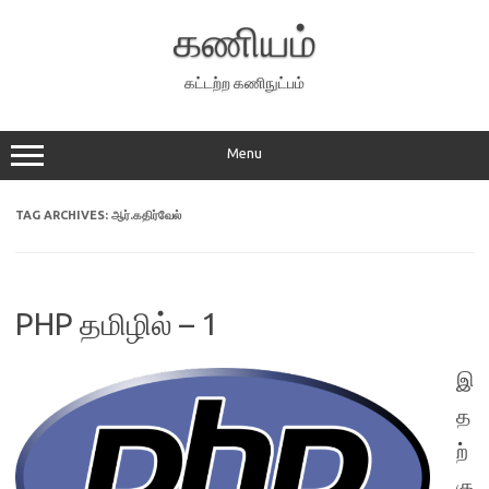
Skip
to
கணியம்
content
கட்டற்ற கணிநுட்பம்
Menu
TAG ARCHIVES:
ஆர்.கதிர்வேல்
PHP தமிழில் – 1
இ
த
ற்
கு