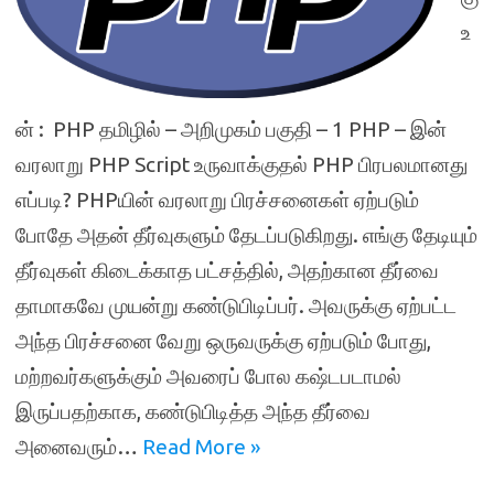
உ
ன் : PHP தமிழில் – அறிமுகம் பகுதி – 1 PHP – இன்
வரலாறு PHP Script உருவாக்குதல் PHP பிரபலமானது
எப்படி? PHPயின் வரலாறு பிரச்சனைகள் ஏற்படும்
போதே அதன் தீர்வுகளும் தேடப்படுகிறது. எங்கு தேடியும்
தீர்வுகள் கிடைக்காத பட்சத்தில், அதற்கான தீர்வை
தாமாகவே முயன்று கண்டுபிடிப்பர். அவருக்கு ஏற்பட்ட
அந்த பிரச்சனை வேறு ஒருவருக்கு ஏற்படும் போது,
மற்றவர்களுக்கும் அவரைப் போல கஷ்டபடாமல்
இருப்பதற்காக, கண்டுபிடித்த அந்த தீர்வை
அனைவரும்…
Read More »