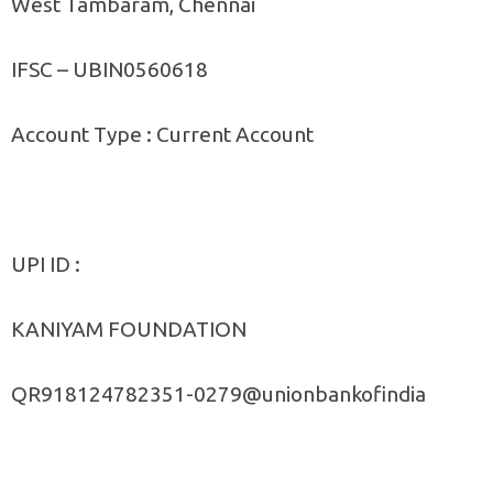
West Tambaram, Chennai
IFSC – UBIN0560618
Account Type : Current Account
UPI ID :
KANIYAM FOUNDATION
QR918124782351-0279@unionbankofindia