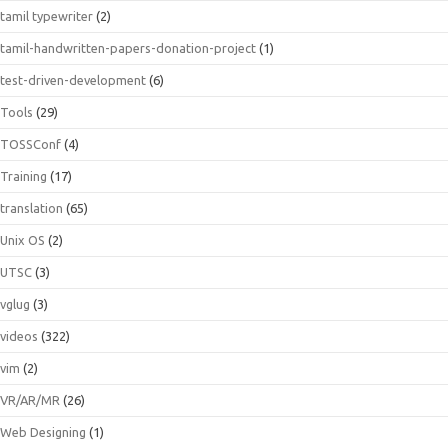
tamil typewriter
(2)
tamil-handwritten-papers-donation-project
(1)
test-driven-development
(6)
Tools
(29)
TOSSConf
(4)
Training
(17)
translation
(65)
Unix OS
(2)
UTSC
(3)
vglug
(3)
videos
(322)
vim
(2)
VR/AR/MR
(26)
Web Designing
(1)