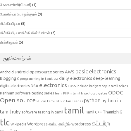
மேககணினி(Cloud)
(1)
மோசில்லா பொதுக்குரல்
(9)
விக்கிப்பீடியா
(5)
விக்கிப்பீடியா:விக்கி மின்மினிகள்
(3)
விக்கிமூலம்
(5)
குறிச்சொற்கள்
basic electronics
AWS
android opensource series
Android
daily electronics
deep-learning
Blogging
css
C programming in tamil
electronics
DSA
digital electronics
include
FOSS
kaniyam php in tamil seires
ODOC
Kaniyam software testing series
linux
logic gates
learn PHP in tamil
Open source
python
python in
PHP in tamil
PHP in tamil series
tamil
tamil
ruby
Tamil C++
Thamizh G
software testing in tamil
tlc
கட்டற்ற
Wordpress
எளிய தமிழில் wordpress
Wikipedia