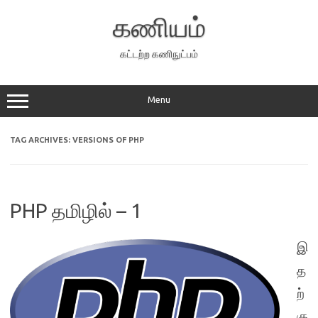
Skip
to
கணியம்
content
கட்டற்ற கணிநுட்பம்
Menu
TAG ARCHIVES:
VERSIONS OF PHP
PHP தமிழில் – 1
இ
த
ற்
கு