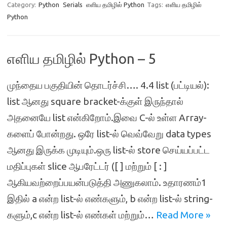
Category:
Python
Serials
எளிய தமிழில் Python
Tags:
எளிய தமிழில்
Python
எளிய தமிழில் Python – 5
முந்தைய பகுதியின் தொடர்ச்சி…. 4.4 list (பட்டியல்):
list ஆனது square bracket-க்குள் இருந்தால்
அதனையே list என்கிறோம்.இவை C-ல் உள்ள Array-
களைப் போன்றது. ஒரே list-ல் வெவ்வேறு data types
ஆனது இருக்க முடியும்.ஒரு list-ல் store செய்யப்பட்ட
மதிப்புகள் slice ஆபரேட்டர் ([ ] மற்றும் [ : ]
ஆகியவற்றைப்பயன்படுத்தி அணுகலாம். உதாரணம்1
இதில் a என்ற list-ல் எண்களும், b என்ற list-ல் string-
களும்,c என்ற list-ல் எண்கள் மற்றும்…
Read More »