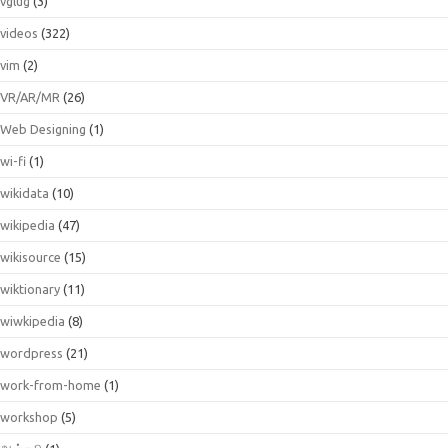
vglug
(3)
videos
(322)
vim
(2)
VR/AR/MR
(26)
Web Designing
(1)
wi-fi
(1)
wikidata
(10)
wikipedia
(47)
wikisource
(15)
wiktionary
(11)
wiwkipedia
(8)
wordpress
(21)
work-from-home
(1)
workshop
(5)