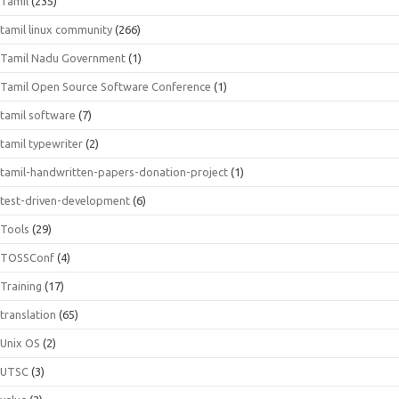
Tamil
(235)
tamil linux community
(266)
Tamil Nadu Government
(1)
Tamil Open Source Software Conference
(1)
tamil software
(7)
tamil typewriter
(2)
tamil-handwritten-papers-donation-project
(1)
test-driven-development
(6)
Tools
(29)
TOSSConf
(4)
Training
(17)
translation
(65)
Unix OS
(2)
UTSC
(3)