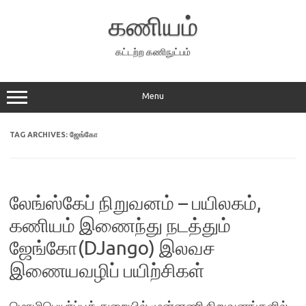
Skip
to
கணியம்
content
கட்டற்ற கணிநுட்பம்
Menu
TAG ARCHIVES:
ஜேங்கோ
லேங்ஸ்கேப் நிறுவனம் – பயிலகம்,
கணியம் இணைந்து நடத்தும்
ஜேங்கோ(DJango) இலவச
இணையவழிப் பயிற்சிகள்