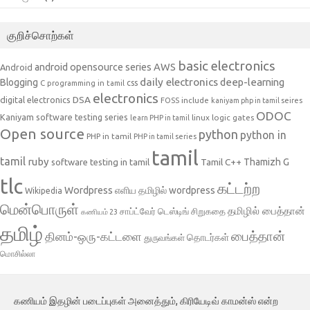
குறிச்சொற்கள்
basic electronics
AWS
android opensource series
Android
daily electronics
deep-learning
Blogging
css
C programming in tamil
electronics
DSA
digital electronics
include
FOSS
kaniyam php in tamil seires
ODOC
Kaniyam software testing series
linux
logic gates
learn PHP in tamil
Open source
python
python in
PHP in tamil
PHP in tamil series
tamil
tamil
ruby
Tamil C++
Thamizh G
software testing in tamil
tlc
கட்டற்ற
Wordpress
எளிய தமிழில் wordpress
Wikipedia
மென்பொருள்
தமிழில் பைத்தான்
சாப்ட்வேர் டெஸ்டிங்
சிறுகதை
கணியம் 23
தமிழ்
பைத்தான்
தினம்-ஒரு-கட்டளை
தொடர்கள்
துருவங்கள்
மொசில்லா
கணியம் இதழின் படைப்புகள் அனைத்தும், கிரியேடிவ் காமன்ஸ் என்ற