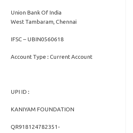
Union Bank Of India
West Tambaram, Chennai
IFSC – UBIN0560618
Account Type : Current Account
UPI ID :
KANIYAM FOUNDATION
QR918124782351-