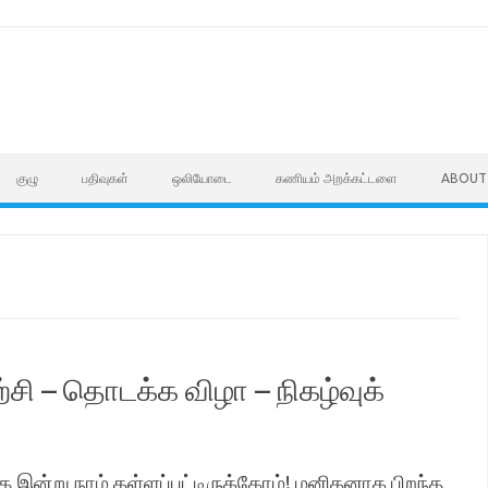
குழு
பதிவுகள்
ஒலியோடை
கணியம் அறக்கட்டளை
ABOUT
ற்சி – தொடக்க விழா – நிகழ்வுக்
ு இன்று நாம் தள்ளப்பட்டிருக்கோம்! மனிதனாக பிறந்த