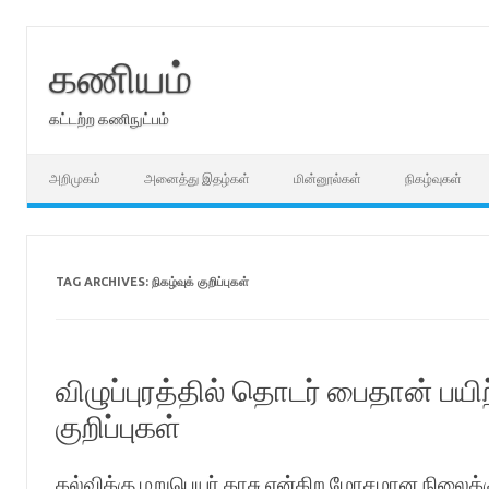
Skip
to
content
கணியம்
கட்டற்ற கணிநுட்பம்
அறிமுகம்
அனைத்து இதழ்கள்
மின்னூல்கள்
நிகழ்வுகள்
TAG ARCHIVES:
நிகழ்வுக் குறிப்புகள்
விழுப்புரத்தில் தொடர் பைதான் பயி
குறிப்புகள்
கல்விக்கு மறுபெயர் காசு என்கிற மோசமான நிலைக்க