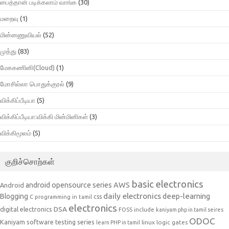
பைத்தான் படிக்கலாம் வாங்க
(30)
மறைவு
(1)
மின்னணுவியல்
(52)
முத்து
(83)
மேககணினி(Cloud)
(1)
மோசில்லா பொதுக்குரல்
(9)
விக்கிப்பீடியா
(5)
விக்கிப்பீடியா:விக்கி மின்மினிகள்
(3)
விக்கிமூலம்
(5)
குறிச்சொற்கள்
basic electronics
AWS
android opensource series
Android
daily electronics
deep-learning
Blogging
css
C programming in tamil
electronics
DSA
digital electronics
include
FOSS
kaniyam php in tamil seires
ODOC
Kaniyam software testing series
linux
logic gates
learn PHP in tamil