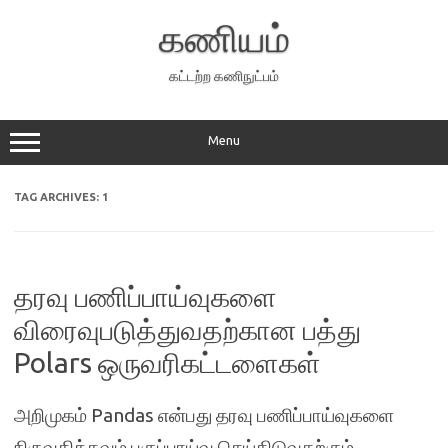
Skip
to
கணியம்
content
கட்டற்ற கணிநுட்பம்
Menu
TAG ARCHIVES:
1
தரவு பணிப்பாய்வுகளை
விரைவுபடுத்துவதற்கான பத்து
Polars ஒருவரிகட்டளைகள்
அறிமுகம் Pandas என்பது தரவு பணிப்பாய்வுகளை
நிருவகிக்கவும் பகுப்பாய்வு செய்திடுவதற்கும்