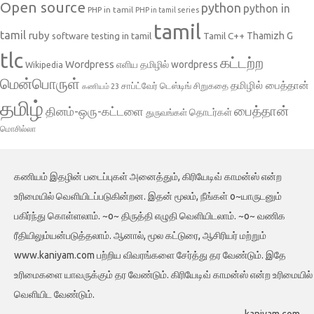
Open source
python
python in
PHP in tamil
PHP in tamil series
tamil
tamil
ruby
Tamil C++
Thamizh G
software testing in tamil
tlc
கட்டற்ற
Wordpress
எளிய தமிழில் wordpress
Wikipedia
மென்பொருள்
தமிழில் பைத்தான்
சாப்ட்வேர் டெஸ்டிங்
சிறுகதை
கணியம் 23
தமிழ்
பைத்தான்
தினம்-ஒரு-கட்டளை
தொடர்கள்
துருவங்கள்
மொசில்லா
கணியம் இதழின் படைப்புகள் அனைத்தும், கிரியேடிவ் காமன்ஸ் என்ற
உரிமையில் வெளியிடப்படுகின்றன. இதன் மூலம், நீங்கள் o~யாருடனும்
பகிர்ந்து கொள்ளலாம். ~o~ திருத்தி எழுதி வெளியிடலாம். ~o~ வணிக
ரீதியிலும்யன்படுத்தலாம். ஆனால், மூல கட்டுரை, ஆசிரியர் மற்றும்
www.kaniyam.com பற்றிய விவரங்களை சேர்த்து தர வேண்டும். இதே
உரிமைகளை யாவருக்கும் தர வேண்டும். கிரியேடிவ் காமன்ஸ் என்ற உரிமையில்
வெளியிட வேண்டும்.
kaniyam.com