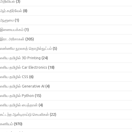
அறிவியல்
(3)
ஆர்.கதிர்வேல்
(8)
ஆளுமை
(1)
இணையபக்கம்
(1)
இரா. அசோகன்
(305)
எண்ணிம நூலகத் தொழில்நுட்பம்
(5)
எளிய தமிழில் 3D Printing
(24)
எளிய தமிழில் Car Electronics
(18)
எளிய தமிழில் CSS
(6)
எளிய தமிழில் Generative AI
(4)
எளிய தமிழில் Python
(15)
எளிய தமிழில் பைத்தான்
(4)
கட்டற்ற ஆன்டிராய்டு செயலிகள்
(22)
கணியம்
(970)