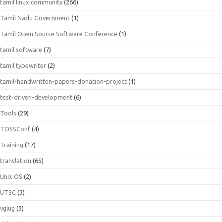
tamil linux community
(266)
Tamil Nadu Government
(1)
Tamil Open Source Software Conference
(1)
tamil software
(7)
tamil typewriter
(2)
tamil-handwritten-papers-donation-project
(1)
test-driven-development
(6)
Tools
(29)
TOSSConf
(4)
Training
(17)
translation
(65)
Unix OS
(2)
UTSC
(3)
vglug
(3)