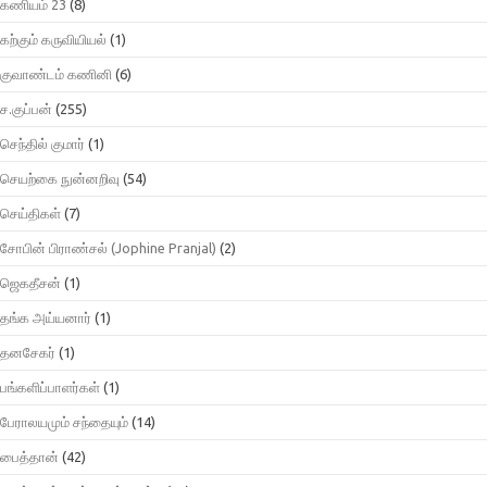
கணியம் 23
(8)
கற்கும் கருவியியல்
(1)
குவாண்டம் கணினி
(6)
ச.குப்பன்
(255)
செந்தில் குமார்
(1)
செயற்கை நுன்னறிவு
(54)
செய்திகள்
(7)
சோபின் பிராண்சல் (Jophine Pranjal)
(2)
ஜெகதீசன்
(1)
தங்க அய்யனார்
(1)
தனசேகர்
(1)
பங்களிப்பாளர்கள்
(1)
பேராலயமும் சந்தையும்
(14)
பைத்தான்
(42)