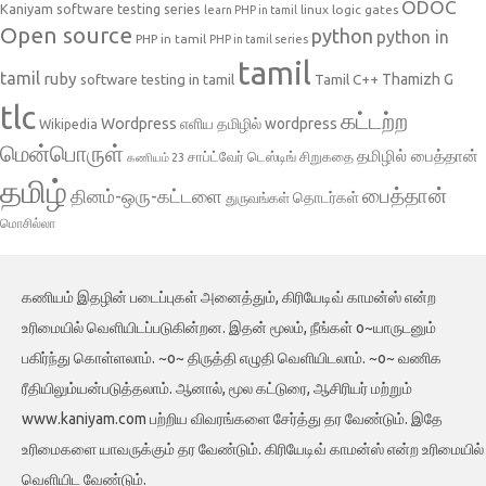
ODOC
Kaniyam software testing series
linux
logic gates
learn PHP in tamil
Open source
python
python in
PHP in tamil
PHP in tamil series
tamil
tamil
ruby
Tamil C++
Thamizh G
software testing in tamil
tlc
கட்டற்ற
Wordpress
எளிய தமிழில் wordpress
Wikipedia
மென்பொருள்
தமிழில் பைத்தான்
சாப்ட்வேர் டெஸ்டிங்
சிறுகதை
கணியம் 23
தமிழ்
பைத்தான்
தினம்-ஒரு-கட்டளை
தொடர்கள்
துருவங்கள்
மொசில்லா
கணியம் இதழின் படைப்புகள் அனைத்தும், கிரியேடிவ் காமன்ஸ் என்ற
உரிமையில் வெளியிடப்படுகின்றன. இதன் மூலம், நீங்கள் o~யாருடனும்
பகிர்ந்து கொள்ளலாம். ~o~ திருத்தி எழுதி வெளியிடலாம். ~o~ வணிக
ரீதியிலும்யன்படுத்தலாம். ஆனால், மூல கட்டுரை, ஆசிரியர் மற்றும்
www.kaniyam.com பற்றிய விவரங்களை சேர்த்து தர வேண்டும். இதே
உரிமைகளை யாவருக்கும் தர வேண்டும். கிரியேடிவ் காமன்ஸ் என்ற உரிமையில்
வெளியிட வேண்டும்.