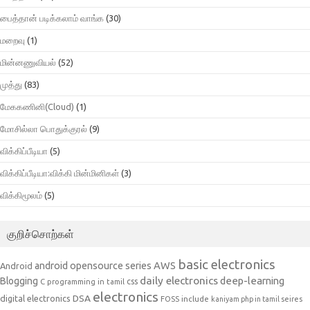
பைத்தான் படிக்கலாம் வாங்க
(30)
மறைவு
(1)
மின்னணுவியல்
(52)
முத்து
(83)
மேககணினி(Cloud)
(1)
மோசில்லா பொதுக்குரல்
(9)
விக்கிப்பீடியா
(5)
விக்கிப்பீடியா:விக்கி மின்மினிகள்
(3)
விக்கிமூலம்
(5)
குறிச்சொற்கள்
basic electronics
AWS
android opensource series
Android
daily electronics
deep-learning
Blogging
css
C programming in tamil
electronics
DSA
digital electronics
include
FOSS
kaniyam php in tamil seires