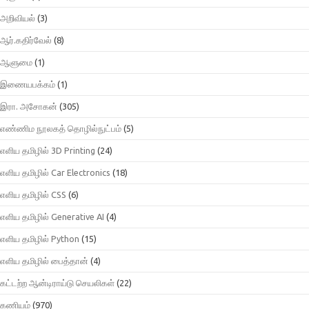
அறிவியல்
(3)
ஆர்.கதிர்வேல்
(8)
ஆளுமை
(1)
இணையபக்கம்
(1)
இரா. அசோகன்
(305)
எண்ணிம நூலகத் தொழில்நுட்பம்
(5)
எளிய தமிழில் 3D Printing
(24)
எளிய தமிழில் Car Electronics
(18)
எளிய தமிழில் CSS
(6)
எளிய தமிழில் Generative AI
(4)
எளிய தமிழில் Python
(15)
எளிய தமிழில் பைத்தான்
(4)
கட்டற்ற ஆன்டிராய்டு செயலிகள்
(22)
கணியம்
(970)