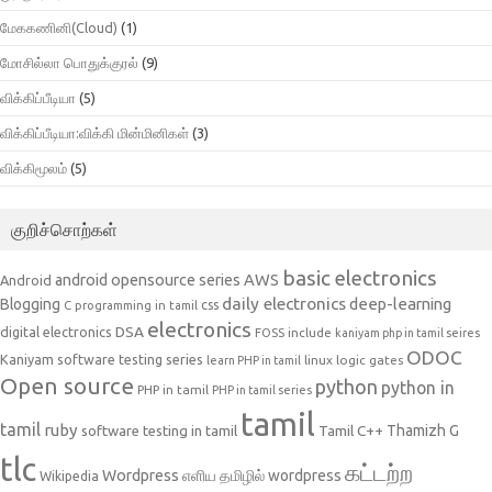
மேககணினி(Cloud)
(1)
மோசில்லா பொதுக்குரல்
(9)
விக்கிப்பீடியா
(5)
விக்கிப்பீடியா:விக்கி மின்மினிகள்
(3)
விக்கிமூலம்
(5)
குறிச்சொற்கள்
basic electronics
AWS
android opensource series
Android
daily electronics
deep-learning
Blogging
css
C programming in tamil
electronics
DSA
digital electronics
include
FOSS
kaniyam php in tamil seires
ODOC
Kaniyam software testing series
linux
logic gates
learn PHP in tamil
Open source
python
python in
PHP in tamil
PHP in tamil series
tamil
tamil
ruby
Tamil C++
Thamizh G
software testing in tamil
tlc
கட்டற்ற
Wordpress
எளிய தமிழில் wordpress
Wikipedia