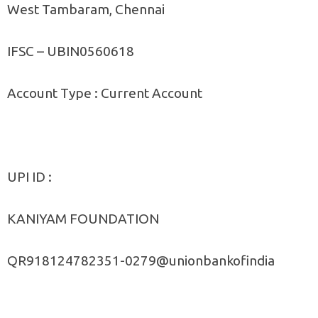
West Tambaram, Chennai
IFSC – UBIN0560618
Account Type : Current Account
UPI ID :
KANIYAM FOUNDATION
QR918124782351-0279@unionbankofindia