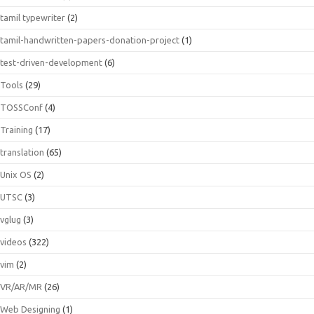
tamil typewriter
(2)
tamil-handwritten-papers-donation-project
(1)
test-driven-development
(6)
Tools
(29)
TOSSConf
(4)
Training
(17)
translation
(65)
Unix OS
(2)
UTSC
(3)
vglug
(3)
videos
(322)
vim
(2)
VR/AR/MR
(26)
Web Designing
(1)