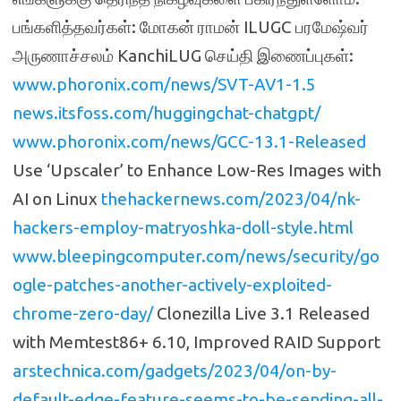
பங்களித்தவர்கள்: மோகன் ராமன் ILUGC பரமேஷ்வர்
அருணாச்சலம் KanchiLUG செய்தி இணைப்புகள்:
www.phoronix.com/news/SVT-AV1-1.5
news.itsfoss.com/huggingchat-chatgpt/
www.phoronix.com/news/GCC-13.1-Released
Use ‘Upscaler’ to Enhance Low-Res Images with
AI on Linux
thehackernews.com/2023/04/nk-
hackers-employ-matryoshka-doll-style.html
www.bleepingcomputer.com/news/security/go
ogle-patches-another-actively-exploited-
chrome-zero-day/
Clonezilla Live 3.1 Released
with Memtest86+ 6.10, Improved RAID Support
arstechnica.com/gadgets/2023/04/on-by-
default-edge-feature-seems-to-be-sending-all-