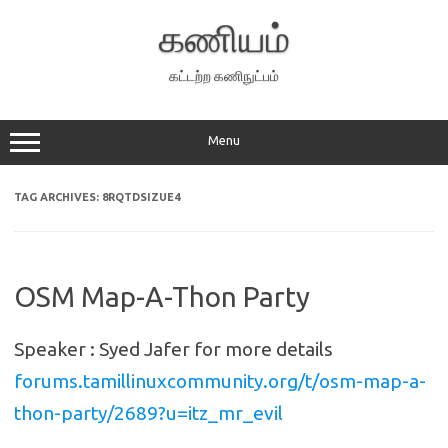
Skip
to
கணியம்
content
கட்டற்ற கணிநுட்பம்
Menu
TAG ARCHIVES:
8RQTDSIZUE4
OSM Map-A-Thon Party
Speaker : Syed Jafer for more details
forums.tamillinuxcommunity.org/t/osm-map-a-
thon-party/2689?u=itz_mr_evil