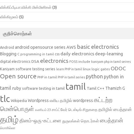
விக்கிப்பீடியா:விக்கி மின்மினிகள்
(3)
விக்கிமூலம்
(5)
குறிச்சொற்கள்
basic electronics
AWS
android opensource series
Android
daily electronics
deep-learning
Blogging
css
C programming in tamil
electronics
DSA
digital electronics
include
FOSS
kaniyam php in tamil seires
ODOC
Kaniyam software testing series
linux
logic gates
learn PHP in tamil
Open source
python
python in
PHP in tamil
PHP in tamil series
tamil
tamil
ruby
Tamil C++
Thamizh G
software testing in tamil
tlc
கட்டற்ற
Wordpress
எளிய தமிழில் wordpress
Wikipedia
மென்பொருள்
தமிழில் பைத்தான்
சாப்ட்வேர் டெஸ்டிங்
சிறுகதை
கணியம் 23
தமிழ்
பைத்தான்
தினம்-ஒரு-கட்டளை
தொடர்கள்
துருவங்கள்
மொசில்லா