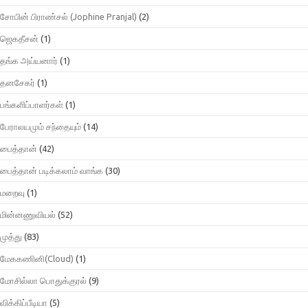
சோபின் பிராண்சல் (Jophine Pranjal)
(2)
ஜெகதீசன்
(1)
தங்க அய்யனார்
(1)
தனசேகர்
(1)
பங்களிப்பாளர்கள்
(1)
பேராலயமும் சந்தையும்
(14)
பைத்தான்
(42)
பைத்தான் படிக்கலாம் வாங்க
(30)
மறைவு
(1)
மின்னணுவியல்
(52)
முத்து
(83)
மேககணினி(Cloud)
(1)
மோசில்லா பொதுக்குரல்
(9)
விக்கிப்பீடியா
(5)