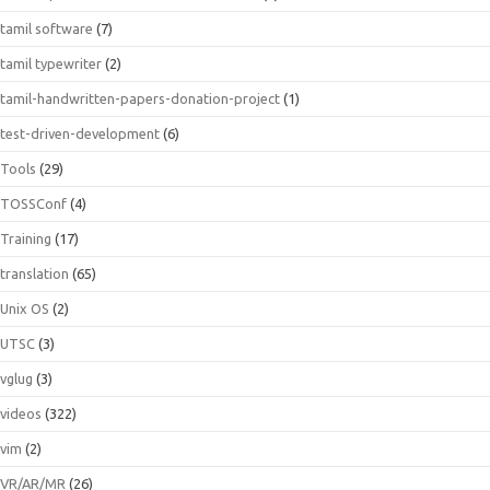
tamil software
(7)
tamil typewriter
(2)
tamil-handwritten-papers-donation-project
(1)
test-driven-development
(6)
Tools
(29)
TOSSConf
(4)
Training
(17)
translation
(65)
Unix OS
(2)
UTSC
(3)
vglug
(3)
videos
(322)
vim
(2)
VR/AR/MR
(26)