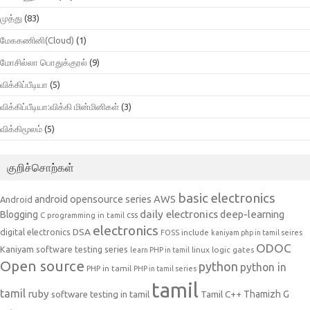
முத்து
(83)
மேககணினி(Cloud)
(1)
மோசில்லா பொதுக்குரல்
(9)
விக்கிப்பீடியா
(5)
விக்கிப்பீடியா:விக்கி மின்மினிகள்
(3)
விக்கிமூலம்
(5)
குறிச்சொற்கள்
basic electronics
AWS
android opensource series
Android
daily electronics
deep-learning
Blogging
css
C programming in tamil
electronics
DSA
digital electronics
include
FOSS
kaniyam php in tamil seires
ODOC
Kaniyam software testing series
linux
logic gates
learn PHP in tamil
Open source
python
python in
PHP in tamil
PHP in tamil series
tamil
tamil
ruby
Tamil C++
Thamizh G
software testing in tamil