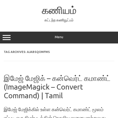
Skip
to
கணியம்
content
கட்டற்ற கணிநுட்பம்
Menu
TAG ARCHIVES:
AJABSQOMFMS
இமேஜ் மேஜிக் – கன்வெர்ட் கமாண்ட்
(ImageMagick – Convert
Command) | Tamil
இமேஜ் மேஜிக்கில் உள்ள கன்வெர்ட் கமாண்ட் மூலம்
எப்படி ஒரு நிழற்படத்தின் ரெசலியூஷனை மாற்றுவது