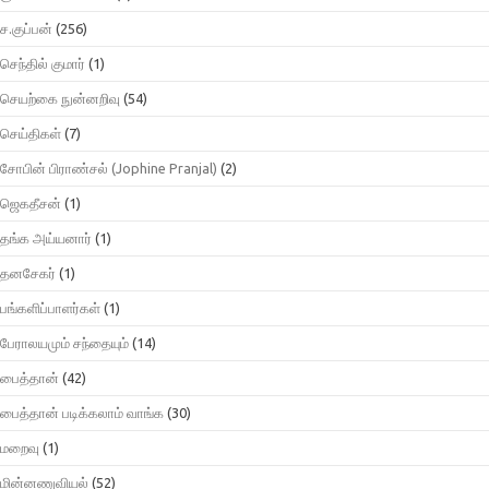
ச.குப்பன்
(256)
செந்தில் குமார்
(1)
செயற்கை நுன்னறிவு
(54)
செய்திகள்
(7)
சோபின் பிராண்சல் (Jophine Pranjal)
(2)
ஜெகதீசன்
(1)
தங்க அய்யனார்
(1)
தனசேகர்
(1)
பங்களிப்பாளர்கள்
(1)
பேராலயமும் சந்தையும்
(14)
பைத்தான்
(42)
பைத்தான் படிக்கலாம் வாங்க
(30)
மறைவு
(1)
மின்னணுவியல்
(52)