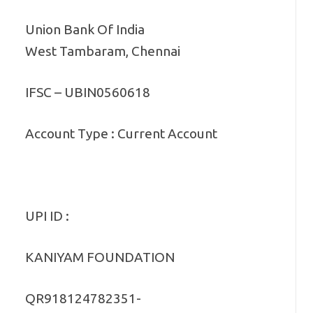
Union Bank Of India
West Tambaram, Chennai
IFSC – UBIN0560618
Account Type : Current Account
UPI ID :
KANIYAM FOUNDATION
QR918124782351-