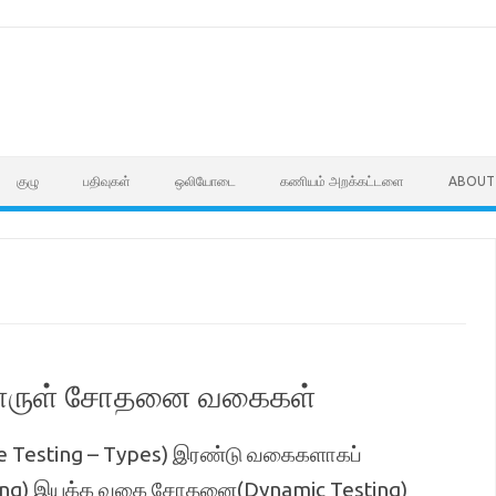
குழு
பதிவுகள்
ஒலியோடை
கணியம் அறக்கட்டளை
ABOUT
ன்பொருள் சோதனை வகைகள்
esting – Types) இரண்டு வகைகளாகப்
sting) இயக்க வகை சோதனை(Dynamic Testing)