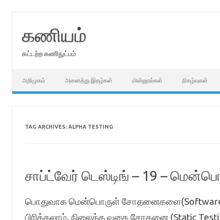
Skip
to
content
கணியம்
கட்டற்ற கணிநுட்பம்
அறிமுகம்
அனைத்து இதழ்கள்
மின்னூல்கள்
நிகழ்வுகள்
TAG ARCHIVES:
ALPHA TESTING
சாப்ட்வேர் டெஸ்டிங் – 19 – மெ
பொதுவாக மென்பொருள் சோதனைகளை(Software T
பிரிக்கலாம். நிலைத்த வகை சோதனை (Static Te