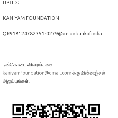
UPI ID :
KANIYAM FOUNDATION
QR918124782351-0279@unionbankofindia
நன்கொடை விவரங்களை
க்கு மின்னஞ்சல்
kaniyamfoundation@gmail.com
அனுப்புங்கள்.