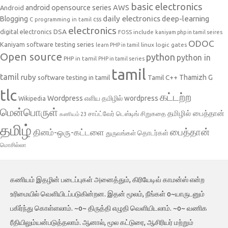
basic electronics
AWS
android opensource series
Android
daily electronics
deep-learning
Blogging
css
C programming in tamil
electronics
DSA
digital electronics
include
FOSS
kaniyam php in tamil seires
ODOC
Kaniyam software testing series
linux
logic gates
learn PHP in tamil
Open source
python
python in
PHP in tamil
PHP in tamil series
tamil
tamil
ruby
Tamil C++
Thamizh G
software testing in tamil
tlc
கட்டற்ற
Wordpress
எளிய தமிழில் wordpress
Wikipedia
மென்பொருள்
தமிழில் பைத்தான்
சாப்ட்வேர் டெஸ்டிங்
சிறுகதை
கணியம் 23
தமிழ்
பைத்தான்
தினம்-ஒரு-கட்டளை
தொடர்கள்
துருவங்கள்
மொசில்லா
கணியம் இதழின் படைப்புகள் அனைத்தும், கிரியேடிவ் காமன்ஸ் என்ற
உரிமையில் வெளியிடப்படுகின்றன. இதன் மூலம், நீங்கள் o~யாருடனும்
பகிர்ந்து கொள்ளலாம். ~o~ திருத்தி எழுதி வெளியிடலாம். ~o~ வணிக
ரீதியிலும்யன்படுத்தலாம். ஆனால், மூல கட்டுரை, ஆசிரியர் மற்றும்