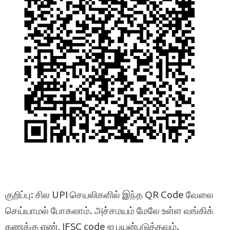
குறிப்பு: சில UPI செயலிகளில் இந்த QR Code வேலை
செய்யாமல் போகலாம். அச்சமயம் மேலே உள்ள வங்கிக்
கணக்கு எண், IFSC code ஐ பயன்படுத்தவும்.