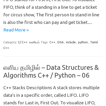
FIFO, think of a standing in a line to get a ticket
for circus show, The first person to stand in line
is also the first who can pay and get ticket…
Read More »
Category:
C/ C++
கணியம்
Tags:
C++
,
DSA
,
include
,
python
,
Tamil
C++
எளிய தமிழில் – Data Structures &
Algorithms C++ / Python – 06
C++ Stacks Descriptions A stack stores multiple
data’s in a specific order, called LIFO. LIFO
stands for Last in, First Out. To visualize LIFO,