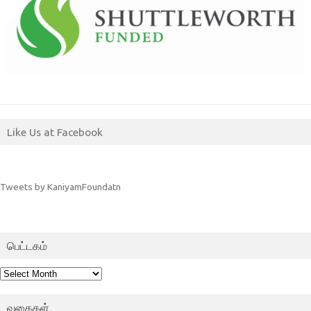
Like Us at Facebook
Tweets by KaniyamFoundatn
பெட்டகம்
பெட்டகம்
வகைகள்