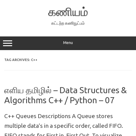
Skip
to
கணியம்
content
கட்டற்ற கணிநுட்பம்
Menu
TAG ARCHIVES:
C++
எளிய தமிழில் – Data Structures &
Algorithms C++ / Python – 07
C++ Queues Descriptions A Queue stores
multiple data’s in a specific order, called FIFO.
FIFO stands for First in, First Out. To visualize