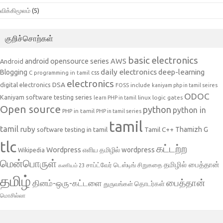
விக்கிமூலம்
(5)
குறிச்சொற்கள்
basic electronics
AWS
android opensource series
Android
daily electronics
deep-learning
Blogging
css
C programming in tamil
electronics
DSA
digital electronics
include
FOSS
kaniyam php in tamil seires
ODOC
Kaniyam software testing series
linux
logic gates
learn PHP in tamil
Open source
python
python in
PHP in tamil
PHP in tamil series
tamil
tamil
ruby
Tamil C++
Thamizh G
software testing in tamil
tlc
கட்டற்ற
Wordpress
எளிய தமிழில் wordpress
Wikipedia
மென்பொருள்
தமிழில் பைத்தான்
சாப்ட்வேர் டெஸ்டிங்
சிறுகதை
கணியம் 23
தமிழ்
பைத்தான்
தினம்-ஒரு-கட்டளை
தொடர்கள்
துருவங்கள்
மொசில்லா