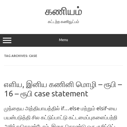
Skip
to
கணியம்
content
கட்டற்ற கணிநுட்பம்
Menu
TAG ARCHIVES:
CASE
எளிய, இனிய கணினி மொழி – ரூபி –
16 – ரூபி case statement
முந்தைய அத்தியாயத்தில் if…else மற்றும் elsif-யை
பயன்படுத்தி சில கட்டுப்பாட்டு கட்டமைப்புகளைப்பற்றி
அறிந்துகொண்டோம். இதை கொண்டு ஒரு குறிப்பிட்ட