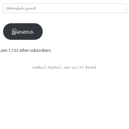
மின்னஞ்சல்
முகவரி
இணைக
Join 1,133 other subscribers
கணியம் அறக்கட்டளை வாட்சப் சேனல்