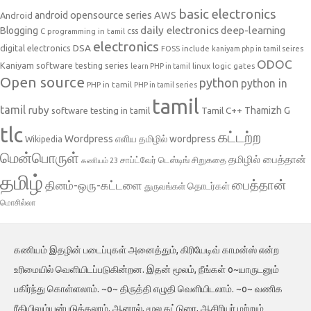
basic electronics
AWS
android opensource series
Android
daily electronics
deep-learning
Blogging
css
C programming in tamil
electronics
DSA
digital electronics
include
FOSS
kaniyam php in tamil seires
ODOC
Kaniyam software testing series
linux
logic gates
learn PHP in tamil
Open source
python
python in
PHP in tamil
PHP in tamil series
tamil
tamil
ruby
Tamil C++
Thamizh G
software testing in tamil
tlc
கட்டற்ற
Wordpress
எளிய தமிழில் wordpress
Wikipedia
மென்பொருள்
தமிழில் பைத்தான்
சாப்ட்வேர் டெஸ்டிங்
சிறுகதை
கணியம் 23
தமிழ்
பைத்தான்
தினம்-ஒரு-கட்டளை
தொடர்கள்
துருவங்கள்
மொசில்லா
கணியம் இதழின் படைப்புகள் அனைத்தும், கிரியேடிவ் காமன்ஸ் என்ற
உரிமையில் வெளியிடப்படுகின்றன. இதன் மூலம், நீங்கள் o~யாருடனும்
பகிர்ந்து கொள்ளலாம். ~o~ திருத்தி எழுதி வெளியிடலாம். ~o~ வணிக
ரீதியிலும்யன்படுத்தலாம். ஆனால், மூல கட்டுரை, ஆசிரியர் மற்றும்