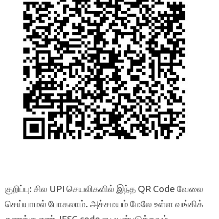
குறிப்பு: சில UPI செயலிகளில் இந்த QR Code வேலை
செய்யாமல் போகலாம். அச்சமயம் மேலே உள்ள வங்கிக்
கணக்கு எண், IFSC code ஐ பயன்படுத்தவும்.