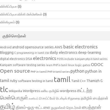
விக்கிப்பீடியா
(5)
விக்கிப்பீடியா:விக்கி மின்மினிகள்
(3)
விக்கிமூலம்
(5)
குறிச்சொற்கள்
basic electronics
AWS
android opensource series
Android
daily electronics
deep-learning
Blogging
css
C programming in tamil
electronics
DSA
digital electronics
include
FOSS
kaniyam php in tamil seires
ODOC
Kaniyam software testing series
linux
logic gates
learn PHP in tamil
Open source
python
python in
PHP in tamil
PHP in tamil series
tamil
tamil
ruby
Tamil C++
Thamizh G
software testing in tamil
tlc
கட்டற்ற
Wordpress
எளிய தமிழில் wordpress
Wikipedia
மென்பொருள்
தமிழில் பைத்தான்
சாப்ட்வேர் டெஸ்டிங்
சிறுகதை
கணியம் 23
தமிழ்
பைத்தான்
தினம்-ஒரு-கட்டளை
தொடர்கள்
துருவங்கள்