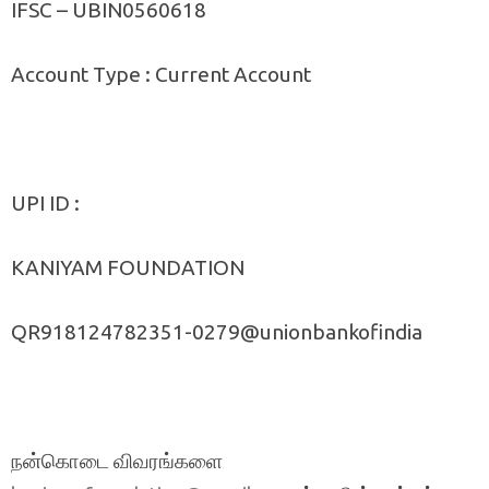
IFSC – UBIN0560618
Account Type : Current Account
UPI ID :
KANIYAM FOUNDATION
QR918124782351-0279@unionbankofindia
நன்கொடை விவரங்களை