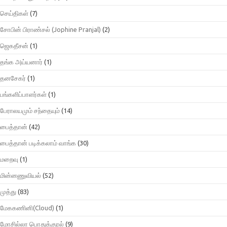
செய்திகள்
(7)
சோபின் பிராண்சல் (Jophine Pranjal)
(2)
ஜெகதீசன்
(1)
தங்க அய்யனார்
(1)
தனசேகர்
(1)
பங்களிப்பாளர்கள்
(1)
பேராலயமும் சந்தையும்
(14)
பைத்தான்
(42)
பைத்தான் படிக்கலாம் வாங்க
(30)
மறைவு
(1)
மின்னணுவியல்
(52)
முத்து
(83)
மேககணினி(Cloud)
(1)
மோசில்லா பொதுக்குரல்
(9)