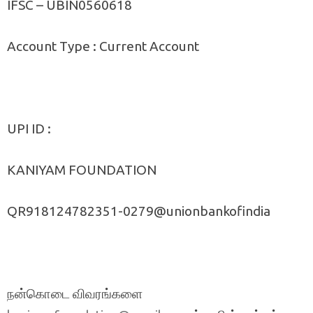
IFSC – UBIN0560618
Account Type : Current Account
UPI ID :
KANIYAM FOUNDATION
QR918124782351-0279@unionbankofindia
நன்கொடை விவரங்களை