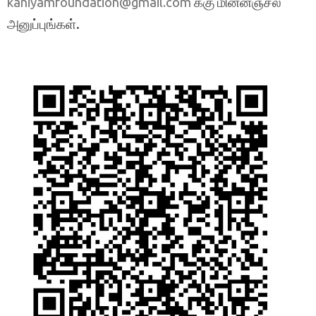
க்கு மின்னஞ்சல்
kaniyamfoundation@gmail.com
அனுப்புங்கள்.