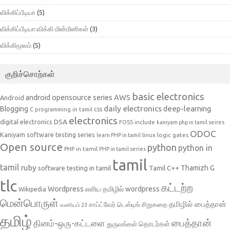
விக்கிப்பீடியா
(5)
விக்கிப்பீடியா:விக்கி மின்மினிகள்
(3)
விக்கிமூலம்
(5)
குறிச்சொற்கள்
basic electronics
AWS
android opensource series
Android
daily electronics
deep-learning
Blogging
css
C programming in tamil
electronics
DSA
digital electronics
include
FOSS
kaniyam php in tamil seires
ODOC
Kaniyam software testing series
linux
logic gates
learn PHP in tamil
Open source
python
python in
PHP in tamil
PHP in tamil series
tamil
tamil
ruby
Tamil C++
Thamizh G
software testing in tamil
tlc
கட்டற்ற
Wordpress
எளிய தமிழில் wordpress
Wikipedia
மென்பொருள்
தமிழில் பைத்தான்
சாப்ட்வேர் டெஸ்டிங்
சிறுகதை
கணியம் 23
தமிழ்
பைத்தான்
தினம்-ஒரு-கட்டளை
தொடர்கள்
துருவங்கள்