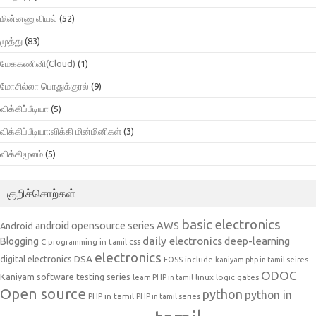
மின்னணுவியல்
(52)
முத்து
(83)
மேககணினி(Cloud)
(1)
மோசில்லா பொதுக்குரல்
(9)
விக்கிப்பீடியா
(5)
விக்கிப்பீடியா:விக்கி மின்மினிகள்
(3)
விக்கிமூலம்
(5)
குறிச்சொற்கள்
basic electronics
AWS
android opensource series
Android
daily electronics
deep-learning
Blogging
css
C programming in tamil
electronics
DSA
digital electronics
include
FOSS
kaniyam php in tamil seires
ODOC
Kaniyam software testing series
linux
logic gates
learn PHP in tamil
Open source
python
python in
PHP in tamil
PHP in tamil series