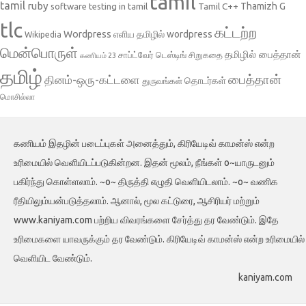
tamil
tamil
ruby
Tamil C++
Thamizh G
software testing in tamil
tlc
கட்டற்ற
Wordpress
எளிய தமிழில் wordpress
Wikipedia
மென்பொருள்
தமிழில் பைத்தான்
சாப்ட்வேர் டெஸ்டிங்
சிறுகதை
கணியம் 23
தமிழ்
பைத்தான்
தினம்-ஒரு-கட்டளை
தொடர்கள்
துருவங்கள்
மொசில்லா
கணியம் இதழின் படைப்புகள் அனைத்தும், கிரியேடிவ் காமன்ஸ் என்ற
உரிமையில் வெளியிடப்படுகின்றன. இதன் மூலம், நீங்கள் o~யாருடனும்
பகிர்ந்து கொள்ளலாம். ~o~ திருத்தி எழுதி வெளியிடலாம். ~o~ வணிக
ரீதியிலும்யன்படுத்தலாம். ஆனால், மூல கட்டுரை, ஆசிரியர் மற்றும்
www.kaniyam.com பற்றிய விவரங்களை சேர்த்து தர வேண்டும். இதே
உரிமைகளை யாவருக்கும் தர வேண்டும். கிரியேடிவ் காமன்ஸ் என்ற உரிமையில்
வெளியிட வேண்டும்.
kaniyam.com