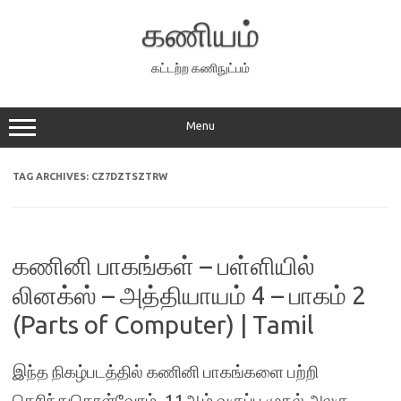
Skip
to
கணியம்
content
கட்டற்ற கணிநுட்பம்
Menu
TAG ARCHIVES:
CZ7DZTSZTRW
கணினி பாகங்கள் – பள்ளியில்
லினக்ஸ் – அத்தியாயம் 4 – பாகம் 2
(Parts of Computer) | Tamil
இந்த நிகழ்படத்தில் கணினி பாகங்களை பற்றி
தெரிந்துகொள்வோம். 11ஆம் வகுப்பு முதல் அலகு,