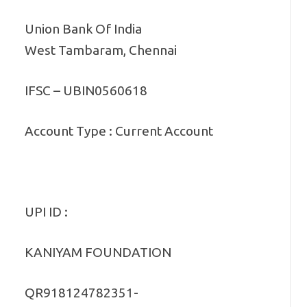
Union Bank Of India
West Tambaram, Chennai
IFSC – UBIN0560618
Account Type : Current Account
UPI ID :
KANIYAM FOUNDATION
QR918124782351-