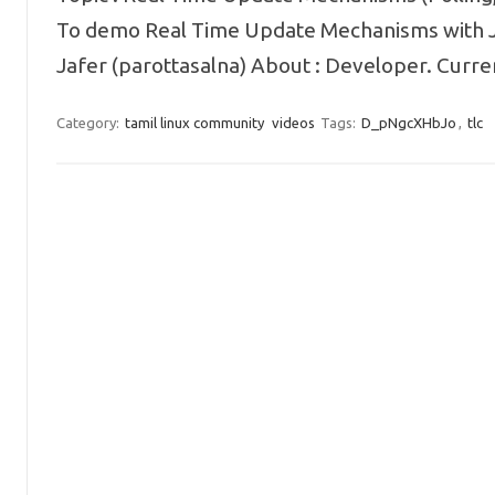
To demo Real Time Update Mechanisms with J
Jafer (parottasalna) About : Developer. Curre
Category:
tamil linux community
videos
Tags:
D_pNgcXHbJo
,
tlc