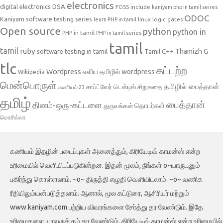
electronics
DSA
digital electronics
include
FOSS
kaniyam php in tamil seires
ODOC
Kaniyam software testing series
linux
logic gates
learn PHP in tamil
Open source
python
python in
PHP in tamil
PHP in tamil series
tamil
tamil
ruby
Tamil C++
Thamizh G
software testing in tamil
tlc
கட்டற்ற
Wordpress
எளிய தமிழில் wordpress
Wikipedia
மென்பொருள்
தமிழில் பைத்தான்
சாப்ட்வேர் டெஸ்டிங்
சிறுகதை
கணியம் 23
தமிழ்
பைத்தான்
தினம்-ஒரு-கட்டளை
தொடர்கள்
துருவங்கள்
மொசில்லா
கணியம் இதழின் படைப்புகள் அனைத்தும், கிரியேடிவ் காமன்ஸ் என்ற
உரிமையில் வெளியிடப்படுகின்றன. இதன் மூலம், நீங்கள் o~யாருடனும்
பகிர்ந்து கொள்ளலாம். ~o~ திருத்தி எழுதி வெளியிடலாம். ~o~ வணிக
ரீதியிலும்யன்படுத்தலாம். ஆனால், மூல கட்டுரை, ஆசிரியர் மற்றும்
www.kaniyam.com பற்றிய விவரங்களை சேர்த்து தர வேண்டும். இதே
உரிமைகளை யாவருக்கும் தர வேண்டும். கிரியேடிவ் காமன்ஸ் என்ற உரிமையில்