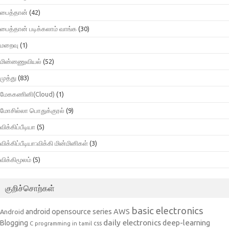
பைத்தான்
(42)
பைத்தான் படிக்கலாம் வாங்க
(30)
மறைவு
(1)
மின்னணுவியல்
(52)
முத்து
(83)
மேககணினி(Cloud)
(1)
மோசில்லா பொதுக்குரல்
(9)
விக்கிப்பீடியா
(5)
விக்கிப்பீடியா:விக்கி மின்மினிகள்
(3)
விக்கிமூலம்
(5)
குறிச்சொற்கள்
basic electronics
AWS
android opensource series
Android
daily electronics
deep-learning
Blogging
css
C programming in tamil