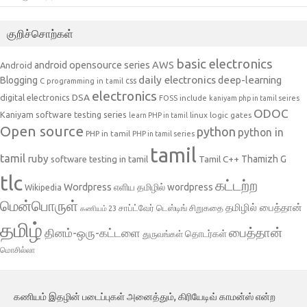
குறிச்சொற்கள்
basic electronics
AWS
android opensource series
Android
daily electronics
deep-learning
Blogging
css
C programming in tamil
electronics
DSA
digital electronics
include
FOSS
kaniyam php in tamil seires
ODOC
Kaniyam software testing series
linux
logic gates
learn PHP in tamil
Open source
python
python in
PHP in tamil
PHP in tamil series
tamil
tamil
ruby
Tamil C++
Thamizh G
software testing in tamil
tlc
கட்டற்ற
Wordpress
எளிய தமிழில் wordpress
Wikipedia
மென்பொருள்
தமிழில் பைத்தான்
சாப்ட்வேர் டெஸ்டிங்
சிறுகதை
கணியம் 23
தமிழ்
பைத்தான்
தினம்-ஒரு-கட்டளை
தொடர்கள்
துருவங்கள்
மொசில்லா
கணியம் இதழின் படைப்புகள் அனைத்தும், கிரியேடிவ் காமன்ஸ் என்ற