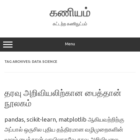
Skip
to
கணியம்
content
கட்டற்ற கணிநுட்பம்
Menu
TAG ARCHIVES:
DATA SCIENCE
தரவு அறிவியலிற்கான பைத்தான்
நூலகம்
pandas, scikit-learn, matplotlib ஆகியவற்றிற்கு
அப்பால் ஒருசில புதிய தந்திரமான வழிமுறைகளின்
மூலம் பைத்தான் வாயிலாகவே தரவு அறிவியலை