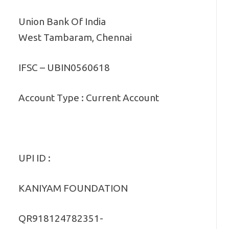
Union Bank Of India
West Tambaram, Chennai
IFSC – UBIN0560618
Account Type : Current Account
UPI ID :
KANIYAM FOUNDATION
QR918124782351-