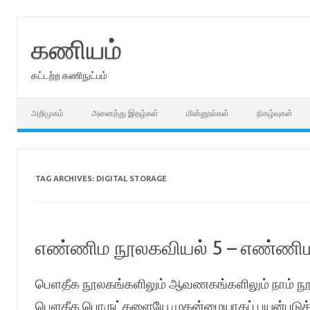
Skip
to
content
கணியம்
கட்டற்ற கணிநுட்பம்
அறிமுகம்
அனைத்து இதழ்கள்
மின்னூல்கள்
நிகழ்வுகள்
TAG ARCHIVES:
DIGITAL STORAGE
எண்ணிம நூலகவியல் 5 – எண்ணிமப்
பெளதீக நூலகங்களிலும் ஆவணகங்களிலும் நாம் நூற
பெளதீக பொருட்களையே முதன்மையாகப் பயன்படுத்