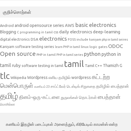
குறிச்சொற்கள்
basic electronics
AWS
android opensource series
Android
daily electronics
deep-learning
Blogging
css
C programming in tamil
electronics
DSA
digital electronics
include
FOSS
kaniyam php in tamil seires
ODOC
Kaniyam software testing series
linux
logic gates
learn PHP in tamil
Open source
python
python in
PHP in tamil
PHP in tamil series
tamil
tamil
ruby
Tamil C++
Thamizh G
software testing in tamil
tlc
கட்டற்ற
Wordpress
எளிய தமிழில் wordpress
Wikipedia
மென்பொருள்
தமிழில் பைத்தான்
சாப்ட்வேர் டெஸ்டிங்
சிறுகதை
கணியம் 23
தமிழ்
பைத்தான்
தினம்-ஒரு-கட்டளை
தொடர்கள்
துருவங்கள்
மொசில்லா
கணியம் இதழின் படைப்புகள் அனைத்தும், கிரியேடிவ் காமன்ஸ் என்ற