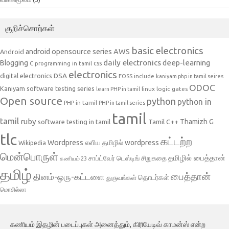
குறிச்சொற்கள்
basic electronics
AWS
android opensource series
Android
daily electronics
deep-learning
Blogging
css
C programming in tamil
electronics
DSA
digital electronics
include
FOSS
kaniyam php in tamil seires
ODOC
Kaniyam software testing series
linux
logic gates
learn PHP in tamil
Open source
python
python in
PHP in tamil
PHP in tamil series
tamil
tamil
ruby
Tamil C++
Thamizh G
software testing in tamil
tlc
கட்டற்ற
Wordpress
எளிய தமிழில் wordpress
Wikipedia
மென்பொருள்
தமிழில் பைத்தான்
சாப்ட்வேர் டெஸ்டிங்
சிறுகதை
கணியம் 23
தமிழ்
பைத்தான்
தினம்-ஒரு-கட்டளை
தொடர்கள்
துருவங்கள்
மொசில்லா
கணியம் இதழின் படைப்புகள் அனைத்தும், கிரியேடிவ் காமன்ஸ் என்ற