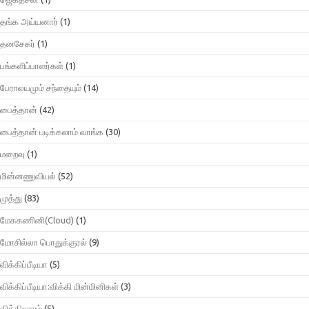
தங்க அய்யனார்
(1)
தனசேகர்
(1)
பங்களிப்பாளர்கள்
(1)
பேராலயமும் சந்தையும்
(14)
பைத்தான்
(42)
பைத்தான் படிக்கலாம் வாங்க
(30)
மறைவு
(1)
மின்னணுவியல்
(52)
முத்து
(83)
மேககணினி(Cloud)
(1)
மோசில்லா பொதுக்குரல்
(9)
விக்கிப்பீடியா
(5)
விக்கிப்பீடியா:விக்கி மின்மினிகள்
(3)
விக்கிமூலம்
(5)