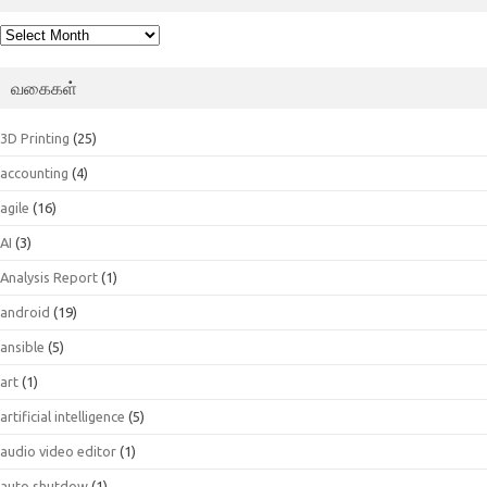
பெட்டகம்
வகைகள்
3D Printing
(25)
accounting
(4)
agile
(16)
AI
(3)
Analysis Report
(1)
android
(19)
ansible
(5)
art
(1)
artificial intelligence
(5)
audio video editor
(1)
auto shutdow
(1)