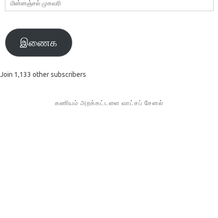
மின்னஞ்சல்
முகவரி
இணைக
Join 1,133 other subscribers
கணியம் அறக்கட்டளை வாட்சப் சேனல்