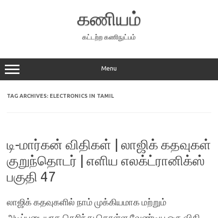
Skip
to
கணியம்
content
கட்டற்ற கணிநுட்பம்
Menu
TAG ARCHIVES:
ELECTRONICS IN TAMIL
டி-மார்கன் விதிகள் | லாஜிக் கதவுகள்
குறுந்தொடர் | எளிய எலக்ட்ரானிக்ஸ்
பகுதி 47
லாஜிக் கதவுகளில் நாம் முக்கியமாக மற்றும்
அடிப்படையாக தெரிந்து கொள்ள வேண்டிய ஒரு விதி