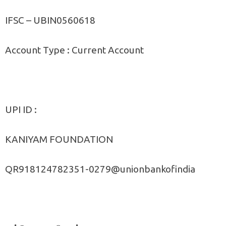
IFSC – UBIN0560618
Account Type : Current Account
UPI ID :
KANIYAM FOUNDATION
QR918124782351-0279@unionbankofindia