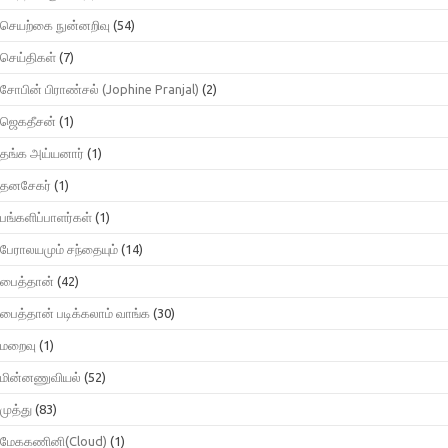
செயற்கை நுன்னறிவு
(54)
செய்திகள்
(7)
சோபின் பிராண்சல் (Jophine Pranjal)
(2)
ஜெகதீசன்
(1)
தங்க அய்யனார்
(1)
தனசேகர்
(1)
பங்களிப்பாளர்கள்
(1)
பேராலயமும் சந்தையும்
(14)
பைத்தான்
(42)
பைத்தான் படிக்கலாம் வாங்க
(30)
மறைவு
(1)
மின்னணுவியல்
(52)
முத்து
(83)
மேககணினி(Cloud)
(1)