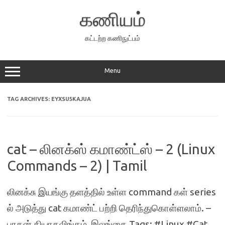
Skip
to
கணியம்
content
கட்டற்ற கணிநுட்பம்
Menu
TAG ARCHIVES:
EYXSU5KAJUA
cat – லினக்ஸ் கமாண்ட்ஸ் – 2 (Linux
Commands – 2) | Tamil
லினக்சு இயங்கு தளத்தில் உள்ள command கள் series
ல் அடுத்து cat கமாண்ட் பற்றி தெரிந்துகொள்ளலாம். –
பரதன் தியாகலிங்கம், இலங்கை Tags: #Linux #Cat