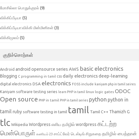
மோசில்லா பொதுக்குரல்
(9)
விக்கிப்பீடியா
(5)
விக்கிப்பீடியா:விக்கி மின்மினிகள்
(3)
விக்கிமூலம்
(5)
குறிச்சொற்கள்
basic electronics
AWS
android opensource series
Android
daily electronics
deep-learning
Blogging
css
C programming in tamil
electronics
DSA
digital electronics
include
FOSS
kaniyam php in tamil seires
ODOC
Kaniyam software testing series
linux
logic gates
learn PHP in tamil
Open source
python
python in
PHP in tamil
PHP in tamil series
tamil
tamil
ruby
Tamil C++
Thamizh G
software testing in tamil
tlc
கட்டற்ற
Wordpress
எளிய தமிழில் wordpress
Wikipedia
மென்பொருள்
தமிழில் பைத்தான்
சாப்ட்வேர் டெஸ்டிங்
சிறுகதை
கணியம் 23