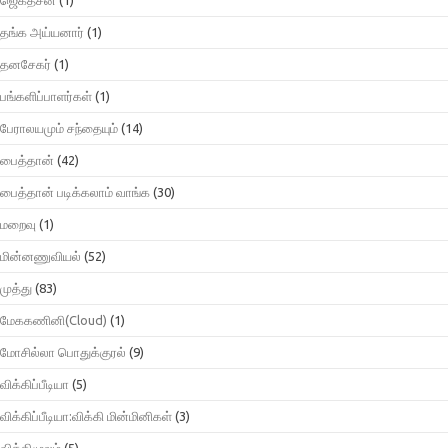
தங்க அய்யனார்
(1)
தனசேகர்
(1)
பங்களிப்பாளர்கள்
(1)
பேராலயமும் சந்தையும்
(14)
பைத்தான்
(42)
பைத்தான் படிக்கலாம் வாங்க
(30)
மறைவு
(1)
மின்னணுவியல்
(52)
முத்து
(83)
மேககணினி(Cloud)
(1)
மோசில்லா பொதுக்குரல்
(9)
விக்கிப்பீடியா
(5)
விக்கிப்பீடியா:விக்கி மின்மினிகள்
(3)
விக்கிமூலம்
(5)