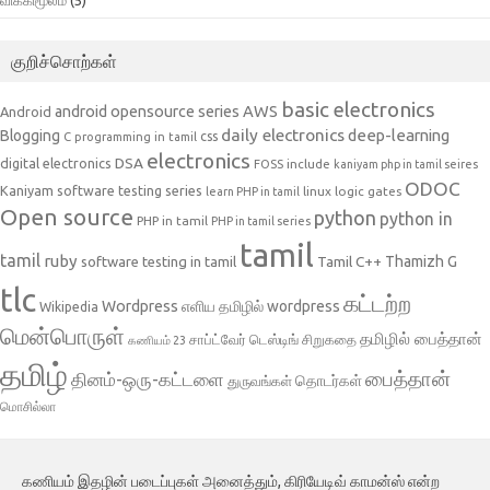
குறிச்சொற்கள்
basic electronics
AWS
android opensource series
Android
daily electronics
deep-learning
Blogging
css
C programming in tamil
electronics
DSA
digital electronics
include
FOSS
kaniyam php in tamil seires
ODOC
Kaniyam software testing series
linux
logic gates
learn PHP in tamil
Open source
python
python in
PHP in tamil
PHP in tamil series
tamil
tamil
ruby
Tamil C++
Thamizh G
software testing in tamil
tlc
கட்டற்ற
Wordpress
எளிய தமிழில் wordpress
Wikipedia
மென்பொருள்
தமிழில் பைத்தான்
சாப்ட்வேர் டெஸ்டிங்
சிறுகதை
கணியம் 23
தமிழ்
பைத்தான்
தினம்-ஒரு-கட்டளை
தொடர்கள்
துருவங்கள்
மொசில்லா
கணியம் இதழின் படைப்புகள் அனைத்தும், கிரியேடிவ் காமன்ஸ் என்ற