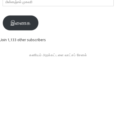
மின்னஞ்சல்
முகவரி
இணைக
Join 1,133 other subscribers
கணியம் அறக்கட்டளை வாட்சப் சேனல்