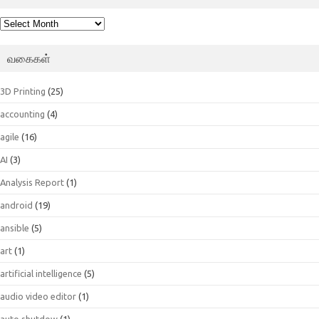
பெட்டகம்
வகைகள்
3D Printing
(25)
accounting
(4)
agile
(16)
AI
(3)
Analysis Report
(1)
android
(19)
ansible
(5)
art
(1)
artificial intelligence
(5)
audio video editor
(1)
auto shutdow
(1)