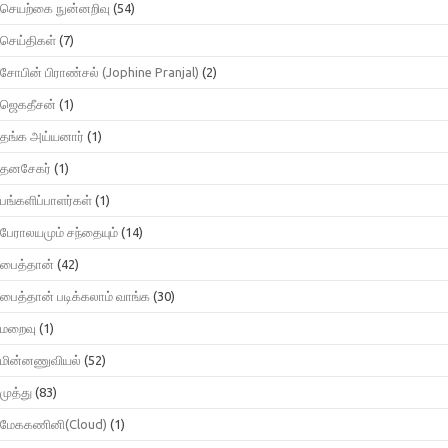
செயற்கை நுன்னறிவு
(54)
செய்திகள்
(7)
சோபின் பிராண்சல் (Jophine Pranjal)
(2)
ஜெகதீசன்
(1)
தங்க அய்யனார்
(1)
தனசேகர்
(1)
பங்களிப்பாளர்கள்
(1)
பேராலயமும் சந்தையும்
(14)
பைத்தான்
(42)
பைத்தான் படிக்கலாம் வாங்க
(30)
மறைவு
(1)
மின்னணுவியல்
(52)
முத்து
(83)
மேககணினி(Cloud)
(1)