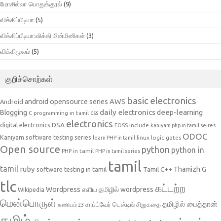
மோசில்லா பொதுக்குரல்
(9)
விக்கிப்பீடியா
(5)
விக்கிப்பீடியா:விக்கி மின்மினிகள்
(3)
விக்கிமூலம்
(5)
குறிச்சொற்கள்
basic electronics
AWS
android opensource series
Android
daily electronics
deep-learning
Blogging
css
C programming in tamil
electronics
DSA
digital electronics
include
FOSS
kaniyam php in tamil seires
ODOC
Kaniyam software testing series
linux
logic gates
learn PHP in tamil
Open source
python
python in
PHP in tamil
PHP in tamil series
tamil
tamil
ruby
Tamil C++
Thamizh G
software testing in tamil
tlc
கட்டற்ற
Wordpress
எளிய தமிழில் wordpress
Wikipedia
மென்பொருள்
தமிழில் பைத்தான்
சாப்ட்வேர் டெஸ்டிங்
சிறுகதை
கணியம் 23
தமிழ்