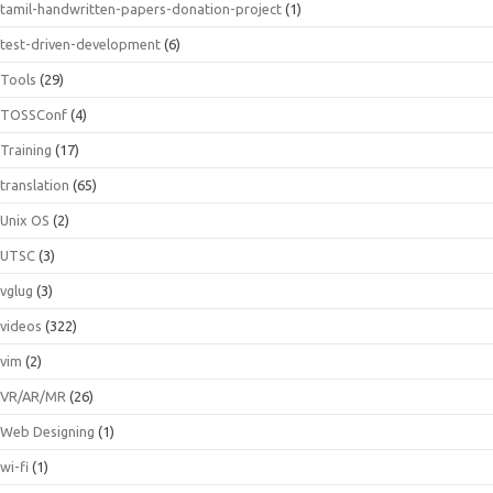
tamil-handwritten-papers-donation-project
(1)
test-driven-development
(6)
Tools
(29)
TOSSConf
(4)
Training
(17)
translation
(65)
Unix OS
(2)
UTSC
(3)
vglug
(3)
videos
(322)
vim
(2)
VR/AR/MR
(26)
Web Designing
(1)
wi-fi
(1)