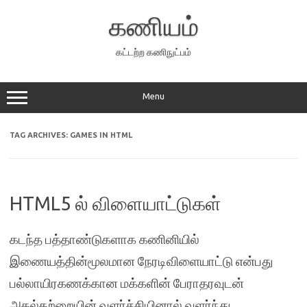
Skip
to
கணியம்
content
கட்டற்ற கணிநுட்பம்
Menu
TAG ARCHIVES:
GAMES IN HTML
HTML5 ல் விளையாட்டுகள்
கடந்த பத்தாண்டுகளாக கணினியில்
இணையத்தின்மூலமான நேரடிவிளையாட்டு என்பது
பல்லாயிரகணக்கான மக்களின் பேராதரவுடன்
அகல்கற்றையின் வளர்ச்சியினால் வளர்ந்து