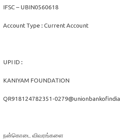
IFSC – UBIN0560618
Account Type : Current Account
UPI ID :
KANIYAM FOUNDATION
QR918124782351-0279@unionbankofindia
நன்கொடை விவரங்களை