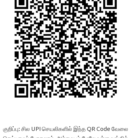
குறிப்பு: சில UPI செயலிகளில் இந்த QR Code வேலை