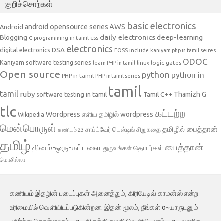
குறிச்சொற்கள்
basic electronics
AWS
android opensource series
Android
daily electronics
deep-learning
Blogging
css
C programming in tamil
electronics
DSA
digital electronics
include
FOSS
kaniyam php in tamil seires
ODOC
Kaniyam software testing series
linux
logic gates
learn PHP in tamil
Open source
python
python in
PHP in tamil
PHP in tamil series
tamil
tamil
ruby
Tamil C++
Thamizh G
software testing in tamil
tlc
கட்டற்ற
Wordpress
எளிய தமிழில் wordpress
Wikipedia
மென்பொருள்
தமிழில் பைத்தான்
சாப்ட்வேர் டெஸ்டிங்
சிறுகதை
கணியம் 23
தமிழ்
பைத்தான்
தினம்-ஒரு-கட்டளை
தொடர்கள்
துருவங்கள்
மொசில்லா
கணியம் இதழின் படைப்புகள் அனைத்தும், கிரியேடிவ் காமன்ஸ் என்ற
உரிமையில் வெளியிடப்படுகின்றன. இதன் மூலம், நீங்கள் o~யாருடனும்
பகிர்ந்து கொள்ளலாம். ~o~ திருத்தி எழுதி வெளியிடலாம். ~o~ வணிக