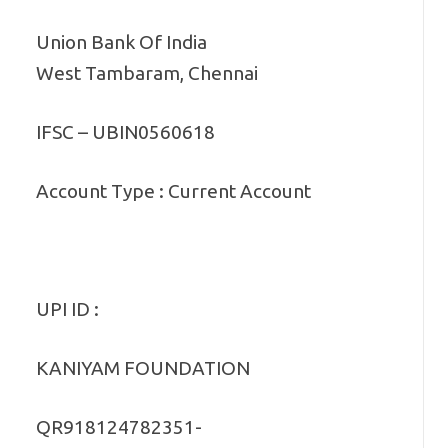
Union Bank Of India
West Tambaram, Chennai
IFSC – UBIN0560618
Account Type : Current Account
UPI ID :
KANIYAM FOUNDATION
QR918124782351-