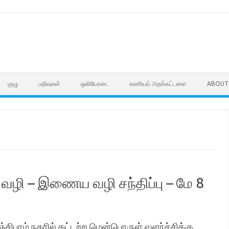
குழு
பதிவுகள்
ஒலியோடை
கணியம் அறக்கட்டளை
ABOUT
சி வழி – இணைய வழி சந்திப்பு – மே 8
்சிபுரம் நகரில் கட்டற்ற மென்பொருள் வளர்ச்சிக்கு