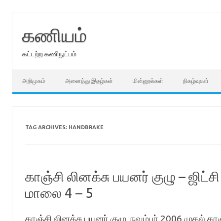
Skip
to
content
கணியம்
கட்டற்ற கணிநுட்பம்
அறிமுகம்
அனைத்து இதழ்கள்
மின்னூல்கள்
நிகழ்வுகள்
TAG ARCHIVES:
HANDBRAKE
காஞ்சி லினக்சு பயனர் குழு – ஜிட்
மாலை 4 – 5
காஞ்சி லினக்சு பயனர் குழு, நவம்பர் 2006 முதல் காஞ