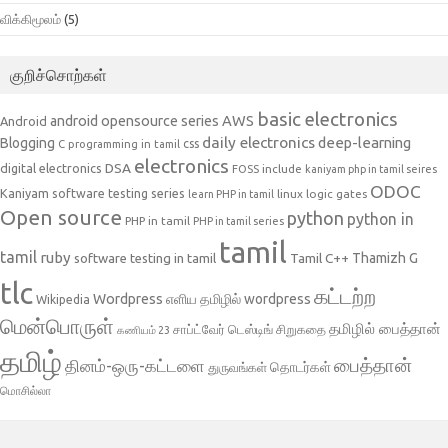
விக்கிமூலம்
(5)
குறிச்சொற்கள்
basic electronics
AWS
android opensource series
Android
daily electronics
deep-learning
Blogging
css
C programming in tamil
electronics
DSA
digital electronics
include
FOSS
kaniyam php in tamil seires
ODOC
Kaniyam software testing series
linux
logic gates
learn PHP in tamil
Open source
python
python in
PHP in tamil
PHP in tamil series
tamil
tamil
ruby
Tamil C++
Thamizh G
software testing in tamil
tlc
கட்டற்ற
Wordpress
எளிய தமிழில் wordpress
Wikipedia
மென்பொருள்
தமிழில் பைத்தான்
சாப்ட்வேர் டெஸ்டிங்
சிறுகதை
கணியம் 23
தமிழ்
பைத்தான்
தினம்-ஒரு-கட்டளை
தொடர்கள்
துருவங்கள்
மொசில்லா