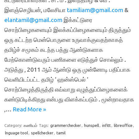
கட்டுரையாளர்கள் : சி . ம . இளந்தமிழ் & வே .
இளஞ்செழியன், மலேசியா
tamiliam@gmail.com
&
elantamil@gmail.com
இக்கட்டுரை
சொற்பிழைகளையும் இலக்கப்பிழைகளையும் திருத்தும்
ஒரு கட்டற்ற மென்பொருளை உருவாக்குவதற்காகத்
தமிழ்ச் சமூகம் கடந்த பத்து ஆண்டுகளாக
மேற்கொண்டுவரும் பணிகளை எடுத்துச் சொல்லும் .
அடுத்து , 2011 ஆம் ஆண்டு ஒரு முன்னோடி பதிப்பாக
வெளியிடப்பட்ட தமிழ் ‘ ஹன்ஸ்பெல் ‘
சொற்பிழைத்திருத்தி எவ்வாறு எழுத்துப்பிழைகளைக்
கண்டுபிடிக்கிறது என்பது விளக்கப்படும் . மூன்றாவதாக
,…
Read More »
Category:
கணியம்
Tags:
grammerchecker
,
hunspell
,
infitt
,
libreoffice
,
lnguage tool
,
spellchecker
,
tamil