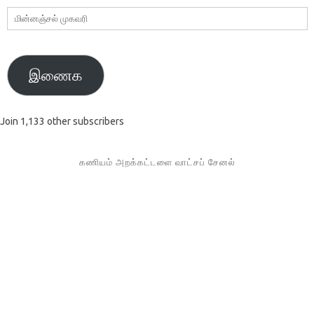
மின்னஞ்சல்
முகவரி
இணைக
Join 1,133 other subscribers
கணியம் அறக்கட்டளை வாட்சப் சேனல்