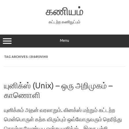
Skip
to
கணியம்
content
கட்டற்ற கணிநுட்பம்
Menu
TAG ARCHIVES:
I3I64YJVIH0
யுனிக்ஸ் (Unix) – ஒரு அறிமுகம் –
காணொளி
யுனிக்சும் அதன் வரலாறும். லினக்ஸ் மற்றும் கட்டற்ற
மென்பொருள் கற்க விரும்பும் ஒவ்வோருவரும் தெரிந்து
கொள்ள வேண்டிய ஒன்று யுனிக்ஸ். இதை பற்றி