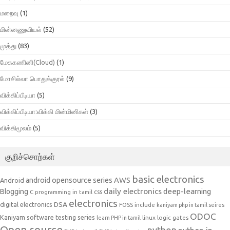
மறைவு
(1)
மின்னணுவியல்
(52)
முத்து
(83)
மேககணினி(Cloud)
(1)
மோசில்லா பொதுக்குரல்
(9)
விக்கிப்பீடியா
(5)
விக்கிப்பீடியா:விக்கி மின்மினிகள்
(3)
விக்கிமூலம்
(5)
குறிச்சொற்கள்
basic electronics
AWS
android opensource series
Android
daily electronics
deep-learning
Blogging
css
C programming in tamil
electronics
DSA
digital electronics
include
FOSS
kaniyam php in tamil seires
ODOC
Kaniyam software testing series
linux
logic gates
learn PHP in tamil
Open source
python