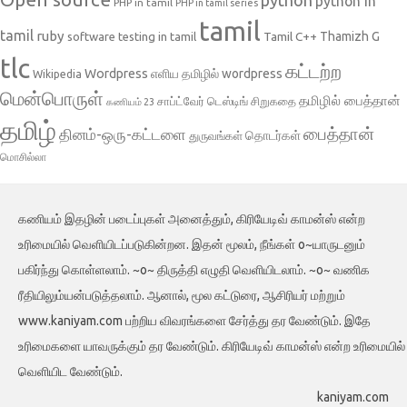
python in
PHP in tamil
PHP in tamil series
tamil
tamil
ruby
Tamil C++
Thamizh G
software testing in tamil
tlc
கட்டற்ற
Wordpress
எளிய தமிழில் wordpress
Wikipedia
மென்பொருள்
தமிழில் பைத்தான்
சாப்ட்வேர் டெஸ்டிங்
சிறுகதை
கணியம் 23
தமிழ்
பைத்தான்
தினம்-ஒரு-கட்டளை
தொடர்கள்
துருவங்கள்
மொசில்லா
கணியம் இதழின் படைப்புகள் அனைத்தும், கிரியேடிவ் காமன்ஸ் என்ற
உரிமையில் வெளியிடப்படுகின்றன. இதன் மூலம், நீங்கள் o~யாருடனும்
பகிர்ந்து கொள்ளலாம். ~o~ திருத்தி எழுதி வெளியிடலாம். ~o~ வணிக
ரீதியிலும்யன்படுத்தலாம். ஆனால், மூல கட்டுரை, ஆசிரியர் மற்றும்
www.kaniyam.com பற்றிய விவரங்களை சேர்த்து தர வேண்டும். இதே
உரிமைகளை யாவருக்கும் தர வேண்டும். கிரியேடிவ் காமன்ஸ் என்ற உரிமையில்
வெளியிட வேண்டும்.
kaniyam.com