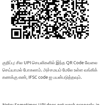
குறிப்பு: சில UPI செயலிகளில் இந்த QR Code வேலை
செய்யாமல் போகலாம். அச்சமயம் மேலே உள்ள வங்கிக்
கணக்கு எண், IFSC code ஐ பயன்படுத்தவும்.
Note: Sometimes UPI does not work properly, in