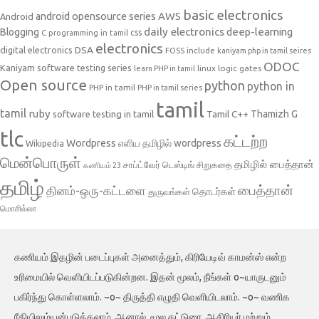
basic electronics
AWS
android opensource series
Android
daily electronics
deep-learning
Blogging
css
C programming in tamil
electronics
DSA
digital electronics
include
FOSS
kaniyam php in tamil seires
ODOC
Kaniyam software testing series
linux
logic gates
learn PHP in tamil
Open source
python
python in
PHP in tamil
PHP in tamil series
tamil
tamil
ruby
Tamil C++
Thamizh G
software testing in tamil
tlc
கட்டற்ற
Wordpress
எளிய தமிழில் wordpress
Wikipedia
மென்பொருள்
தமிழில் பைத்தான்
சாப்ட்வேர் டெஸ்டிங்
சிறுகதை
கணியம் 23
தமிழ்
பைத்தான்
தினம்-ஒரு-கட்டளை
தொடர்கள்
துருவங்கள்
மொசில்லா
கணியம் இதழின் படைப்புகள் அனைத்தும், கிரியேடிவ் காமன்ஸ் என்ற
உரிமையில் வெளியிடப்படுகின்றன. இதன் மூலம், நீங்கள் o~யாருடனும்
பகிர்ந்து கொள்ளலாம். ~o~ திருத்தி எழுதி வெளியிடலாம். ~o~ வணிக
ரீதியிலும்யன்படுத்தலாம். ஆனால், மூல கட்டுரை, ஆசிரியர் மற்றும்