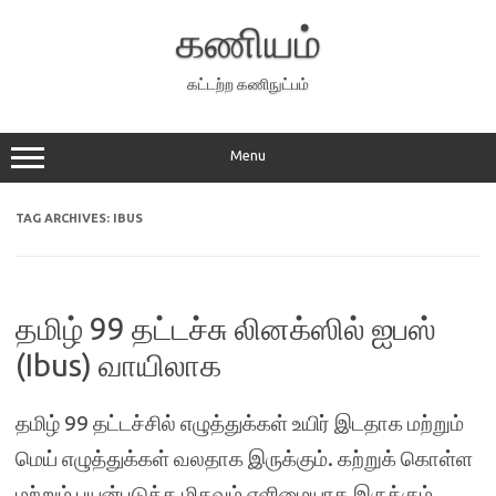
Skip
to
கணியம்
content
கட்டற்ற கணிநுட்பம்
Menu
TAG ARCHIVES:
IBUS
தமிழ் 99 தட்டச்சு லினக்ஸில் ஐபஸ்
(Ibus) வாயிலாக
தமிழ் 99 தட்டச்சில் எழுத்துக்கள் உயிர் இடதாக மற்றும்
மெய் எழுத்துக்கள் வலதாக இருக்கும். கற்றுக் கொள்ள
மற்றும் பயன்படுத்த மிகவும் எளிமையாக இருக்கும்.