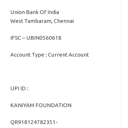
Union Bank Of India
West Tambaram, Chennai
IFSC – UBIN0560618
Account Type : Current Account
UPI ID :
KANIYAM FOUNDATION
QR918124782351-