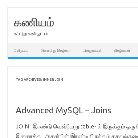
Skip
to
content
கணியம்
கட்டற்ற கணிநுட்பம்
அறிமுகம்
அனைத்து இதழ்கள்
மின்னூல்கள்
நிகழ்வுகள்
TAG ARCHIVES:
INNER JOIN
Advanced MySQL – Joins
JOIN இரண்டு வெவ்வேறு table- ல் இருக்கும் ஒர
இணைத்து , அதன்பின் இரண்டிலிருந்தும் தகவல்கள