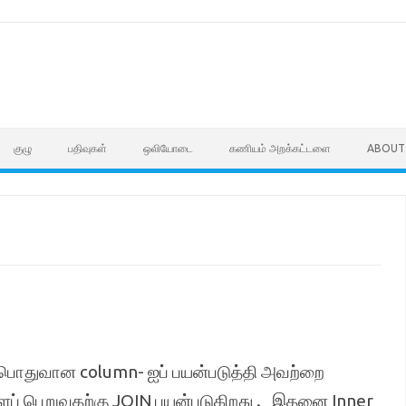
குழு
பதிவுகள்
ஒலியோடை
கணியம் அறக்கட்டளை
ABOUT
ு பொதுவான column- ஐப் பயன்படுத்தி அவற்றை
ைப் பெறுவதற்கு JOIN பயன்படுகிறது . இதனை Inner