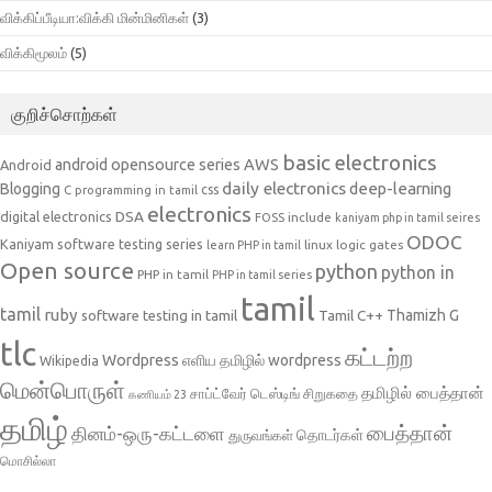
விக்கிப்பீடியா:விக்கி மின்மினிகள்
(3)
விக்கிமூலம்
(5)
குறிச்சொற்கள்
basic electronics
AWS
android opensource series
Android
daily electronics
deep-learning
Blogging
css
C programming in tamil
electronics
DSA
digital electronics
include
FOSS
kaniyam php in tamil seires
ODOC
Kaniyam software testing series
linux
logic gates
learn PHP in tamil
Open source
python
python in
PHP in tamil
PHP in tamil series
tamil
tamil
ruby
Tamil C++
Thamizh G
software testing in tamil
tlc
கட்டற்ற
Wordpress
எளிய தமிழில் wordpress
Wikipedia
மென்பொருள்
தமிழில் பைத்தான்
சாப்ட்வேர் டெஸ்டிங்
சிறுகதை
கணியம் 23
தமிழ்
பைத்தான்
தினம்-ஒரு-கட்டளை
தொடர்கள்
துருவங்கள்
மொசில்லா