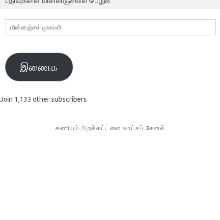
மின்னஞ்சல்
முகவரி
இணைக
Join 1,133 other subscribers
கணியம் அறக்கட்டளை வாட்சப் சேனல்