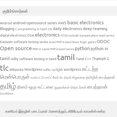
குறிச்சொற்கள்
basic electronics
AWS
android opensource series
Android
daily electronics
deep-learning
Blogging
css
C programming in tamil
electronics
DSA
digital electronics
include
FOSS
kaniyam php in tamil seires
ODOC
Kaniyam software testing series
linux
logic gates
learn PHP in tamil
Open source
python
python in
PHP in tamil
PHP in tamil series
tamil
tamil
ruby
Tamil C++
Thamizh G
software testing in tamil
tlc
கட்டற்ற
Wordpress
எளிய தமிழில் wordpress
Wikipedia
மென்பொருள்
தமிழில் பைத்தான்
சாப்ட்வேர் டெஸ்டிங்
சிறுகதை
கணியம் 23
தமிழ்
பைத்தான்
தினம்-ஒரு-கட்டளை
தொடர்கள்
துருவங்கள்
மொசில்லா
கணியம் இதழின் படைப்புகள் அனைத்தும், கிரியேடிவ் காமன்ஸ் என்ற