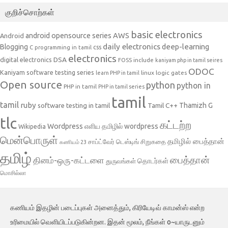
குறிச்சொற்கள்
basic electronics
AWS
android opensource series
Android
daily electronics
deep-learning
Blogging
css
C programming in tamil
electronics
DSA
digital electronics
include
FOSS
kaniyam php in tamil seires
ODOC
Kaniyam software testing series
linux
logic gates
learn PHP in tamil
Open source
python
python in
PHP in tamil
PHP in tamil series
tamil
tamil
ruby
Tamil C++
Thamizh G
software testing in tamil
tlc
கட்டற்ற
Wordpress
எளிய தமிழில் wordpress
Wikipedia
மென்பொருள்
தமிழில் பைத்தான்
சாப்ட்வேர் டெஸ்டிங்
சிறுகதை
கணியம் 23
தமிழ்
பைத்தான்
தினம்-ஒரு-கட்டளை
தொடர்கள்
துருவங்கள்
மொசில்லா
கணியம் இதழின் படைப்புகள் அனைத்தும், கிரியேடிவ் காமன்ஸ் என்ற
உரிமையில் வெளியிடப்படுகின்றன. இதன் மூலம், நீங்கள் o~யாருடனும்