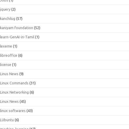
jquery
(2)
kanchilug
(57)
kaniyam foundation
(52)
learn-GenAI-in-Tamil
(1)
lexeme
(1)
libreoffice
(6)
license
(1)
Linus News
(9)
Linux Commands
(31)
Linux Networking
(6)
Linux News
(45)
linux softwares
(43)
LUbuntu
(6)
machine-learning
(67)