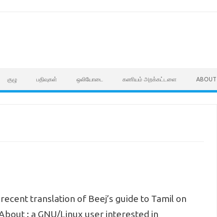
குழு
பதிவுகள்
ஒலியோடை
கணியம் அறக்கட்டளை
ABOUT
recent translation of Beej’s guide to Tamil on
About : a GNU/Linux user interested in