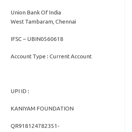
Union Bank Of India
West Tambaram, Chennai
IFSC – UBIN0560618
Account Type : Current Account
UPI ID :
KANIYAM FOUNDATION
QR918124782351-