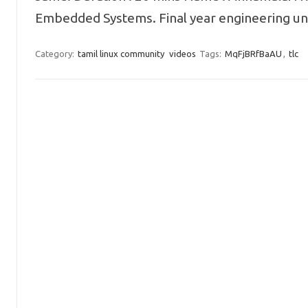
Embedded Systems. Final year engineering u
Category:
tamil linux community
videos
Tags:
MqFjBRfBaAU
,
tlc