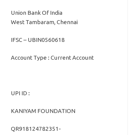
Union Bank Of India
West Tambaram, Chennai
IFSC – UBIN0560618
Account Type : Current Account
UPI ID :
KANIYAM FOUNDATION
QR918124782351-