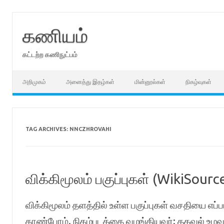
Skip
to
content
கணியம்
கட்டற்ற கணிநுட்பம்
அறிமுகம்
அனைத்து இதழ்கள்
மின்னூல்கள்
நிகழ்வுகள்
TAG ARCHIVES:
NNCZHROVAHI
விக்கிமூலம் பகுப்புகள் (WikiSourc
விக்கிமூலம் தளத்தில் உள்ள பகுப்புகள் வசதியை எப்
காண்போம். நிகழ்படத்தை வழங்கியவர்: தகவல் உழவன