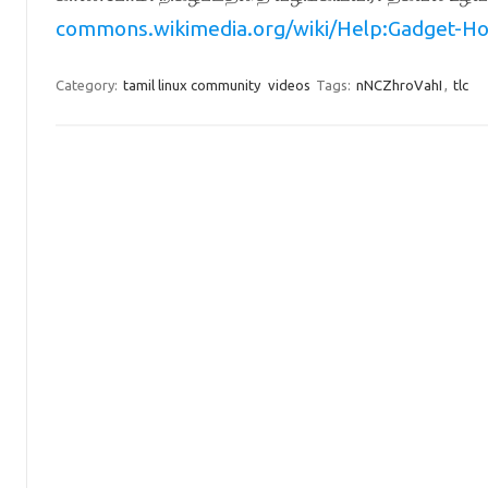
commons.wikimedia.org/wiki/Help:Gadget-Ho
Category:
tamil linux community
videos
Tags:
nNCZhroVahI
,
tlc