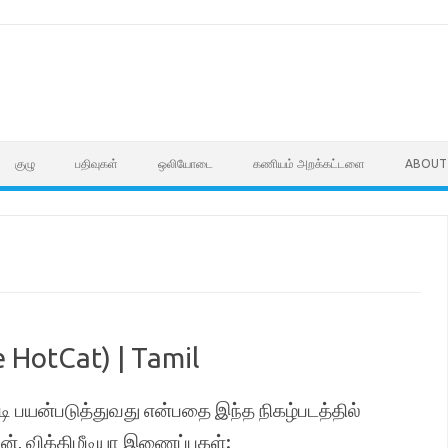
குழு
பதிவுகள்
ஒலியோடை
கணியம் அறக்கட்டளை
ABOUT
e HotCat) | Tamil
படி பயன்படுத்துவது என்பதை இந்த நிகழ்படத்தில்
், விக்கிமீடியா இணைப்புகள்: