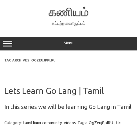
Skip
to
கணியம்
content
கட்டற்ற கணிநுட்பம்
Menu
TAG ARCHIVES:
OGZEUJPPLRU
Lets Learn Go Lang | Tamil
In this series we will be learning Go Lang in Tamil
Category:
tamil linux community
videos
Tags:
OgZeujPplRU
,
tlc