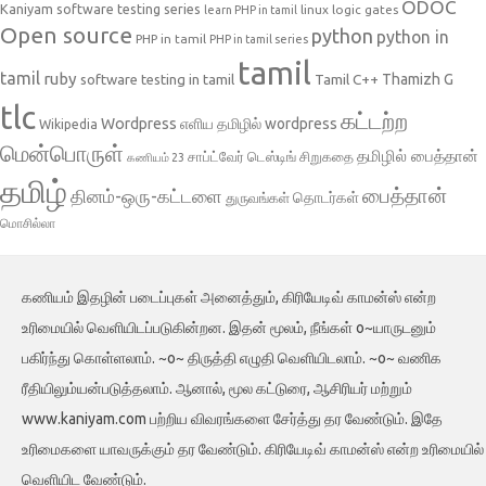
ODOC
Kaniyam software testing series
linux
logic gates
learn PHP in tamil
Open source
python
python in
PHP in tamil
PHP in tamil series
tamil
tamil
ruby
Tamil C++
Thamizh G
software testing in tamil
tlc
கட்டற்ற
Wordpress
எளிய தமிழில் wordpress
Wikipedia
மென்பொருள்
தமிழில் பைத்தான்
சாப்ட்வேர் டெஸ்டிங்
சிறுகதை
கணியம் 23
தமிழ்
பைத்தான்
தினம்-ஒரு-கட்டளை
தொடர்கள்
துருவங்கள்
மொசில்லா
கணியம் இதழின் படைப்புகள் அனைத்தும், கிரியேடிவ் காமன்ஸ் என்ற
உரிமையில் வெளியிடப்படுகின்றன. இதன் மூலம், நீங்கள் o~யாருடனும்
பகிர்ந்து கொள்ளலாம். ~o~ திருத்தி எழுதி வெளியிடலாம். ~o~ வணிக
ரீதியிலும்யன்படுத்தலாம். ஆனால், மூல கட்டுரை, ஆசிரியர் மற்றும்
www.kaniyam.com பற்றிய விவரங்களை சேர்த்து தர வேண்டும். இதே
உரிமைகளை யாவருக்கும் தர வேண்டும். கிரியேடிவ் காமன்ஸ் என்ற உரிமையில்
வெளியிட வேண்டும்.