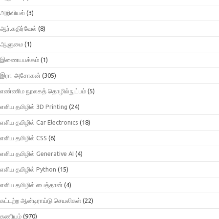
அறிவியல்
(3)
ஆர்.கதிர்வேல்
(8)
ஆளுமை
(1)
இணையபக்கம்
(1)
இரா. அசோகன்
(305)
எண்ணிம நூலகத் தொழில்நுட்பம்
(5)
எளிய தமிழில் 3D Printing
(24)
எளிய தமிழில் Car Electronics
(18)
எளிய தமிழில் CSS
(6)
எளிய தமிழில் Generative AI
(4)
எளிய தமிழில் Python
(15)
எளிய தமிழில் பைத்தான்
(4)
கட்டற்ற ஆன்டிராய்டு செயலிகள்
(22)
கணியம்
(970)