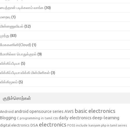
பைத்தான் படிக்கலாம் வாங்க
(30)
மறைவு
(1)
மின்னணுவியல்
(52)
முத்து
(83)
மேககணினி(Cloud)
(1)
மோசில்லா பொதுக்குரல்
(9)
விக்கிப்பீடியா
(5)
விக்கிப்பீடியா:விக்கி மின்மினிகள்
(3)
விக்கிமூலம்
(5)
குறிச்சொற்கள்
basic electronics
AWS
android opensource series
Android
daily electronics
deep-learning
Blogging
css
C programming in tamil
electronics
DSA
digital electronics
include
FOSS
kaniyam php in tamil seires