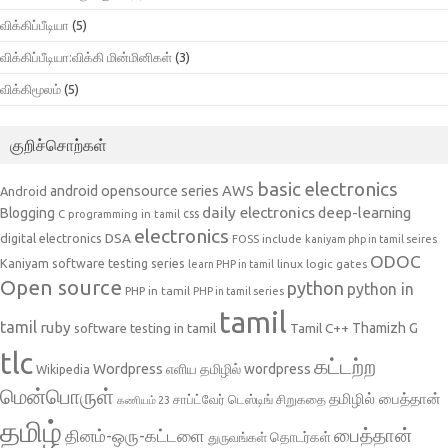
விக்கிப்பீடியா
(5)
விக்கிப்பீடியா:விக்கி மின்மினிகள்
(3)
விக்கிமூலம்
(5)
குறிச்சொற்கள்
basic electronics
AWS
android opensource series
Android
daily electronics
deep-learning
Blogging
css
C programming in tamil
electronics
DSA
digital electronics
include
FOSS
kaniyam php in tamil seires
ODOC
Kaniyam software testing series
linux
logic gates
learn PHP in tamil
Open source
python
python in
PHP in tamil
PHP in tamil series
tamil
tamil
ruby
Tamil C++
Thamizh G
software testing in tamil
tlc
கட்டற்ற
Wordpress
எளிய தமிழில் wordpress
Wikipedia
மென்பொருள்
தமிழில் பைத்தான்
சாப்ட்வேர் டெஸ்டிங்
சிறுகதை
கணியம் 23
தமிழ்
பைத்தான்
தினம்-ஒரு-கட்டளை
தொடர்கள்
துருவங்கள்