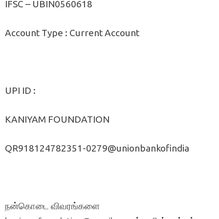
IFSC – UBIN0560618
Account Type : Current Account
UPI ID :
KANIYAM FOUNDATION
QR918124782351-0279@unionbankofindia
நன்கொடை விவரங்களை