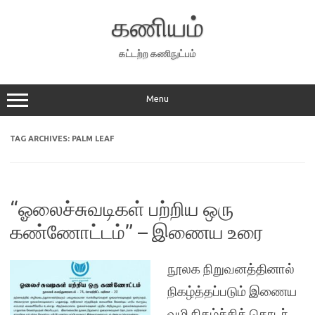
Skip
to
கணியம்
content
கட்டற்ற கணிநுட்பம்
Menu
TAG ARCHIVES:
PALM LEAF
“ஓலைச்சுவடிகள் பற்றிய ஒரு
கண்ணோட்டம்” – இணைய உரை
நூலக நிறுவனத்தினால்
நிகழ்த்தப்படும் இணைய
வழி நிகழ்ச்சித் தொடர்