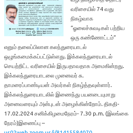
வரிசையில் 74 வது
நிகழ்வாக
“ஓலைச்சுவடிகள் பற்றிய
ஒரு கண்ணோட்டம்”
எனும் தலைப்பிலான கலந்துரையாடல்
ஒழுங்கமைக்கப்பட்டுள்ளது. இக்கலந்துரையாடல்
செயற்றிட்ட வரிசையில் இருபதாவதாக அமைகின்றது.
இக்கலந்துரையாடலை முனைவர் சு.
தாமரைப்பாண்டியன் அவர்கள் நிகழ்த்தவுள்ளார்.
இக்கலந்துரையாடலில் இணைந்து பயனடையுமாறு
அனைவரையும் அன்புடன் அழைக்கின்றோம். திகதி-
17.02.2024 சனிக்கிழமைநேரம்- 7.30 p.m. (இலங்கை
நேரம்)இணைப்பு –
us02web.zoom.us/j/81415584070