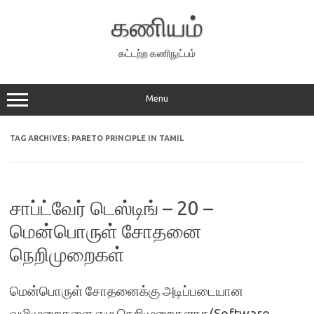
Skip
to
கணியம்
content
கட்டற்ற கணிநுட்பம்
Menu
TAG ARCHIVES:
PARETO PRINCIPLE IN TAMIL
சாப்ட்வேர் டெஸ்டிங் – 20 –
மென்பொருள் சோதனை
நெறிமுறைகள்
மென்பொருள் சோதனைக்கு அடிப்படையான
வழிமுறைகளை ஏழு நெறிமுறைகளாக(Software