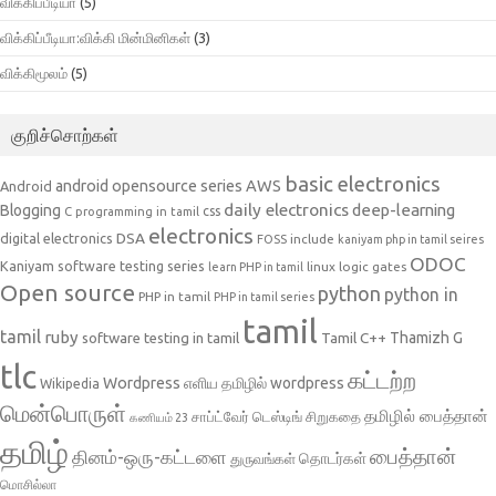
விக்கிப்பீடியா
(5)
விக்கிப்பீடியா:விக்கி மின்மினிகள்
(3)
விக்கிமூலம்
(5)
குறிச்சொற்கள்
basic electronics
AWS
android opensource series
Android
daily electronics
deep-learning
Blogging
css
C programming in tamil
electronics
DSA
digital electronics
include
FOSS
kaniyam php in tamil seires
ODOC
Kaniyam software testing series
linux
logic gates
learn PHP in tamil
Open source
python
python in
PHP in tamil
PHP in tamil series
tamil
tamil
ruby
Tamil C++
Thamizh G
software testing in tamil
tlc
கட்டற்ற
Wordpress
எளிய தமிழில் wordpress
Wikipedia
மென்பொருள்
தமிழில் பைத்தான்
சாப்ட்வேர் டெஸ்டிங்
சிறுகதை
கணியம் 23
தமிழ்
பைத்தான்
தினம்-ஒரு-கட்டளை
தொடர்கள்
துருவங்கள்
மொசில்லா