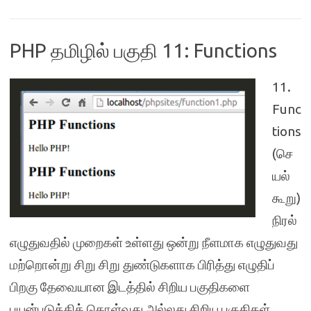
PHP தமிழில் பகுதி 11: Functions
11.
Func
tions
(செ
யல்
கூறு)
நிரல்
எழுதுவதில் முறைகள் உள்ளது ஒன்று நீளமாக எழுதுவது
மற்றொன்று சிறு சிறு துண்டுகளாக பிரித்து எழுதிப்
பிறகு தேவையான இடத்தில் சிறிய பகுதிகளை
பயன்படுத்திக் கொள்வது அல்லது சிறிய பகுதிகள்