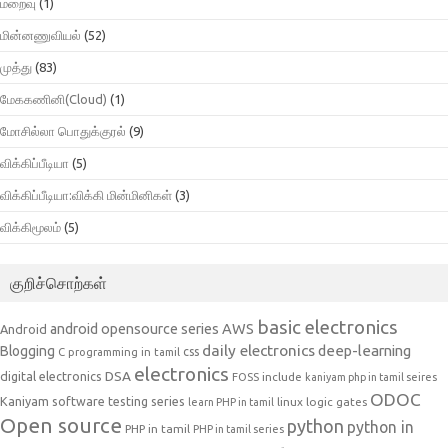
மறைவு
(1)
மின்னணுவியல்
(52)
முத்து
(83)
மேககணினி(Cloud)
(1)
மோசில்லா பொதுக்குரல்
(9)
விக்கிப்பீடியா
(5)
விக்கிப்பீடியா:விக்கி மின்மினிகள்
(3)
விக்கிமூலம்
(5)
குறிச்சொற்கள்
basic electronics
AWS
android opensource series
Android
daily electronics
deep-learning
Blogging
css
C programming in tamil
electronics
DSA
digital electronics
include
FOSS
kaniyam php in tamil seires
ODOC
Kaniyam software testing series
linux
logic gates
learn PHP in tamil
Open source
python
python in
PHP in tamil
PHP in tamil series