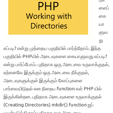
ளைப்
கை
யா
ளுவ
து
எப்படி? என்று முந்தைய பகுதியில் பார்த்தோம். இந்த
பகுதியில் PHPயில் அடைவுகளை கையாளுவது எப்படி?
என்று பார்ப்போம். புதிதாக ஒரு அடைவை உருவாக்குதல்,
ஏற்கனவே இருக்கும் ஒரு அடைவை நீக்குதல்,
அடைவுகளுக்குள் இருக்கும் கோப்புகளை
பார்வையிடுதல் என நிறைய function கள் PHP யில்
இருக்கின்றன. புதிதாக அடைவுகளை உருவாக்குதல்
(Creating Directories) mkdir() function ஐப்
பயன்படுத்தி நாம் புதிதாக ஒரு அடைவை