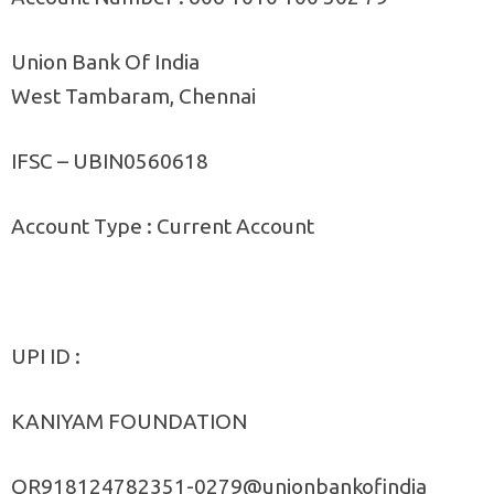
Union Bank Of India
West Tambaram, Chennai
IFSC – UBIN0560618
Account Type : Current Account
UPI ID :
KANIYAM FOUNDATION
QR918124782351-0279@unionbankofindia