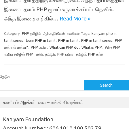
இணையதளத்திற்கு செல்கிறீர்கள். அந்த பதிப்பகத்தின்
இணையதளம் PHP மூலம் உருவாக்கப்பட்டதெனில்.
அந்த இணைதளத்தில்…
Read More »
Category:
PHP தமிழில்
ஆர்.கதிர்வேல்
கணியம்
Tags:
kaniyam php in
tamil seires
,
learn PHP in tamil
,
PHP in tamil
,
PHP in tamil series
,
PHP
என்றால் என்ன?
,
PHP பயில
,
What can PHP do
,
What is PHP
,
Why PHP
,
எளிய தமிழில் PHP
,
எளிய தமிழில் PHP பயில
,
தமிழில் PHP கற்க
தேடுக
Search
கணியம் அறக்கட்டளை – வங்கி விவரங்கள்
Kaniyam Foundation
Account Number : 606 1010 100 502 79