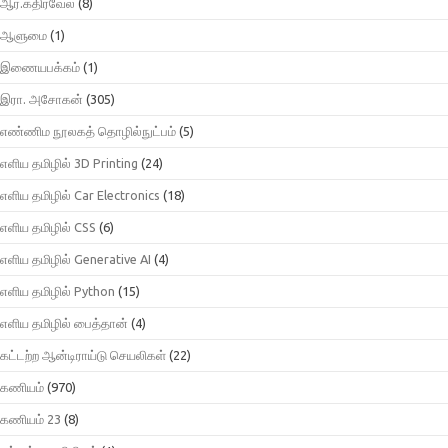
ஆர்.கதிர்வேல்
(8)
ஆளுமை
(1)
இணையபக்கம்
(1)
இரா. அசோகன்
(305)
எண்ணிம நூலகத் தொழில்நுட்பம்
(5)
எளிய தமிழில் 3D Printing
(24)
எளிய தமிழில் Car Electronics
(18)
எளிய தமிழில் CSS
(6)
எளிய தமிழில் Generative AI
(4)
எளிய தமிழில் Python
(15)
எளிய தமிழில் பைத்தான்
(4)
கட்டற்ற ஆன்டிராய்டு செயலிகள்
(22)
கணியம்
(970)
கணியம் 23
(8)