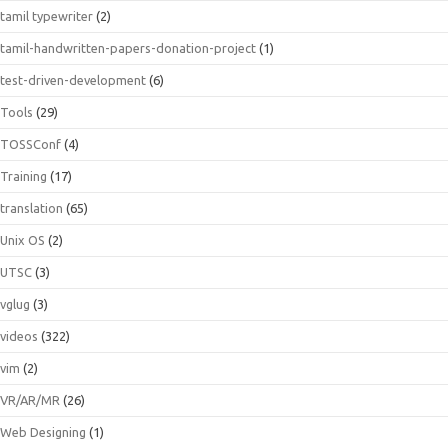
tamil typewriter
(2)
tamil-handwritten-papers-donation-project
(1)
test-driven-development
(6)
Tools
(29)
TOSSConf
(4)
Training
(17)
translation
(65)
Unix OS
(2)
UTSC
(3)
vglug
(3)
videos
(322)
vim
(2)
VR/AR/MR
(26)
Web Designing
(1)