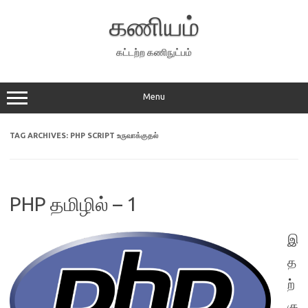
Skip
to
கணியம்
content
கட்டற்ற கணிநுட்பம்
Menu
TAG ARCHIVES:
PHP SCRIPT உருவாக்குதல்
PHP தமிழில் – 1
இ
த
ற்
கு