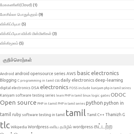
மேககணினி(Cloud)
(1)
மோசில்லா பொதுக்குரல்
(9)
விக்கிப்பீடியா
(5)
விக்கிப்பீடியா:விக்கி மின்மினிகள்
(3)
விக்கிமூலம்
(5)
குறிச்சொற்கள்
basic electronics
AWS
android opensource series
Android
daily electronics
deep-learning
Blogging
css
C programming in tamil
electronics
DSA
digital electronics
include
FOSS
kaniyam php in tamil seires
ODOC
Kaniyam software testing series
linux
logic gates
learn PHP in tamil
Open source
python
python in
PHP in tamil
PHP in tamil series
tamil
tamil
ruby
Tamil C++
Thamizh G
software testing in tamil
tlc
கட்டற்ற
Wordpress
எளிய தமிழில் wordpress
Wikipedia