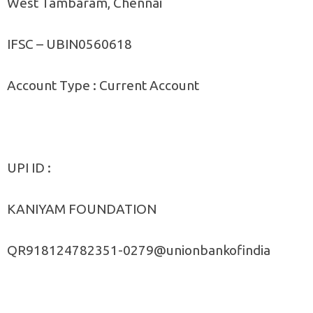
West Tambaram, Chennai
IFSC – UBIN0560618
Account Type : Current Account
UPI ID :
KANIYAM FOUNDATION
QR918124782351-0279@unionbankofindia