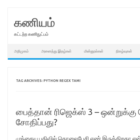
Skip
to
content
கணியம்
கட்டற்ற கணிநுட்பம்
அறிமுகம்
அனைத்து இதழ்கள்
மின்னூல்கள்
நிகழ்வுகள்
TAG ARCHIVES:
PYTHON REGEX TAMI
பைத்தான் ரிஜெக்ஸ் 3 – ஒன்றுக்கு
சோதிப்பது?
முந்தைய பதிவில் தொலைபேசி எண் இருக்கிறதா என்பத