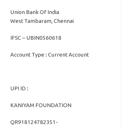
Union Bank Of India
West Tambaram, Chennai
IFSC – UBIN0560618
Account Type : Current Account
UPI ID :
KANIYAM FOUNDATION
QR918124782351-