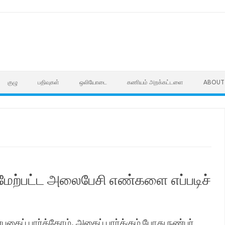
குழு
பதிவுகள்
ஒலியோடை
கணியம் அறக்கட்டளை
ABOUT
 மேற்பட்ட அலைபேசி எண்களை எப்படிச்
ைப் பார்த்தோம். அதைப் பார்க்கும் போது நண்பர்