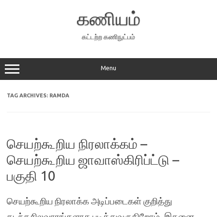
Skip
to
கணியம்
content
கட்டற்ற கணிநுட்பம்
Menu
TAG ARCHIVES:
RAMDA
செயற்கூறிய நிரலாக்கம் –
செயற்கூறிய ஜாவாஸ்கிரிப்ட்டு –
பகுதி 10
செயற்கூறிய நிரலாக்க அடிப்படைகள் குறித்து
கடந்தசிலவாரங்களாக படித்துவருகிறோம். இதனை