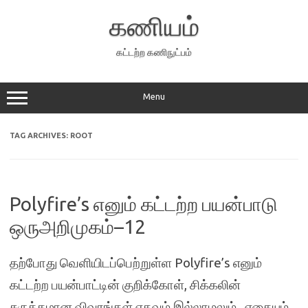
Skip
to
கணியம்
content
கட்டற்ற கணிநுட்பம்
Menu
TAG ARCHIVES:
ROOT
Polyfire’s எனும் கட்டற்ற பயன்பாடு
ஒருஅறிமுகம்–12
தற்போது வெளியிடப்பெற்றுள்ள Polyfire’s எனும்
கட்டற்ற பயன்பாட்டின் குறிக்கோள், சிக்கலின்
சுருக்கமான விவரங்கள் எதவும் இல்லாமலும் , எதையும்