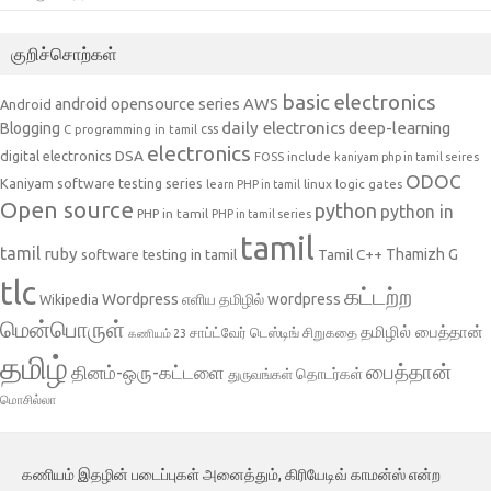
குறிச்சொற்கள்
basic electronics
AWS
android opensource series
Android
daily electronics
deep-learning
Blogging
css
C programming in tamil
electronics
DSA
digital electronics
include
FOSS
kaniyam php in tamil seires
ODOC
Kaniyam software testing series
linux
logic gates
learn PHP in tamil
Open source
python
python in
PHP in tamil
PHP in tamil series
tamil
tamil
ruby
Tamil C++
Thamizh G
software testing in tamil
tlc
கட்டற்ற
Wordpress
எளிய தமிழில் wordpress
Wikipedia
மென்பொருள்
தமிழில் பைத்தான்
சாப்ட்வேர் டெஸ்டிங்
சிறுகதை
கணியம் 23
தமிழ்
பைத்தான்
தினம்-ஒரு-கட்டளை
தொடர்கள்
துருவங்கள்
மொசில்லா
கணியம் இதழின் படைப்புகள் அனைத்தும், கிரியேடிவ் காமன்ஸ் என்ற